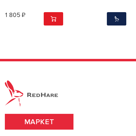
1 805 ₽
1
ШТ
МАРКЕТ