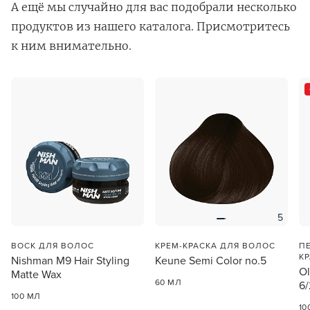
А ещё мы случайно для вас подобрали несколько
продуктов из нашего каталога. Присмотритесь
к ним внимательно.
В новом приложении RedHare Market для Android
смотреть товары и оформлять заказы — удобнее и
намного быстрее!
УСТАНОВИТЬ ИЗ GOOGLE PLAY
5
ПРОДОЛЖУ ЗДЕСЬ
ВОСК ДЛЯ ВОЛОС
КРЕМ-КРАСКА ДЛЯ ВОЛОС
П
К
Nishman M9 Hair Styling
Keune Semi Color no.5
Ol
Matte Wax
60 МЛ
6/
100 МЛ
10