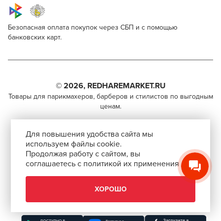
Безопасная оплата покупок через СБП и с помощью
банковских карт.
Estel Professional De Luxe 6/71
Для профессионалов
Поделитесь через социальные сети
Этот товар доступен для продажи только
парикмахерам, барберам, колористам и другим
© 2026, REDHAREMARKET.RU
ВКОНТАКТЕ
специалистам бьюти-индустрии.
Товары для парикмахеров, барберов и стилистов по выгодным
ценам.
TELEGRAM
Чтобы стать профессионалом, нужно активировать
+7 (495) 981-65-84
инвайт-код в Профиле пользователя
WHATSAPP
Для повышения удобства сайта мы
info@redhare.ru
используем файлы cookie.
Продолжая работу с сайтом, вы
г. Москва, ул. Нижняя Красносельская, 35-64,
соглашаетесь с политикой их применения
СКОПИРОВАТЬ ССЫЛКУ
этаж 6, помещение 1, комната 22, кабинет 2
АВТОРИЗОВАТЬСЯ
СМОТРЕТЬ НА КАРТЕ
ХОРОШО
ЗАКРЫТЬ
Скачать приложение “Redhare Market”
ЗАКРЫТЬ