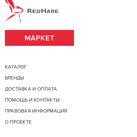
положительных эмоций и смогли воплотить в жизнь
Основа (консистенция)
Крем
несчетное количество неповторимых образов.
ВСЕ ХАРАКТЕРИСТИКИ
ПОДРОБНЕЕ О БРЕНДЕ
МАРКЕТ
КАТАЛОГ
БРЕНДЫ
ДОСТАВКА И ОПЛАТА
ПОМОЩЬ И КОНТАКТЫ
ПРАВОВАЯ ИНФОРМАЦИЯ
О ПРОЕКТЕ