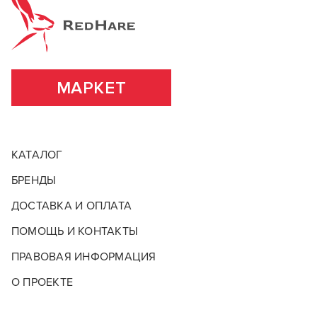
положительных эмоций и смогли воплотить в жизнь
Основа (консистенция)
Крем
несчетное количество неповторимых образов.
ВСЕ ХАРАКТЕРИСТИКИ
ПОДРОБНЕЕ О БРЕНДЕ
МАРКЕТ
КАТАЛОГ
БРЕНДЫ
ДОСТАВКА И ОПЛАТА
ПОМОЩЬ И КОНТАКТЫ
ПРАВОВАЯ ИНФОРМАЦИЯ
О ПРОЕКТЕ