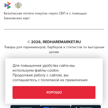
Безопасная оплата покупок через СБП и с помощью
банковских карт.
Estel Professional De Luxe Silver 8/7
Для профессионалов
Поделитесь через социальные сети
Этот товар доступен для продажи только
парикмахерам, барберам, колористам и другим
© 2026, REDHAREMARKET.RU
ВКОНТАКТЕ
специалистам бьюти-индустрии.
Товары для парикмахеров, барберов и стилистов по выгодным
ценам.
TELEGRAM
Чтобы стать профессионалом, нужно активировать
+7 (495) 981-65-84
инвайт-код в Профиле пользователя
WHATSAPP
Для повышения удобства сайта мы
info@redhare.ru
используем файлы cookie.
Продолжая работу с сайтом, вы
г. Москва, ул. Нижняя Красносельская, 35-64,
соглашаетесь с политикой их применения
СКОПИРОВАТЬ ССЫЛКУ
этаж 6, помещение 1, комната 22, кабинет 2
АВТОРИЗОВАТЬСЯ
СМОТРЕТЬ НА КАРТЕ
ХОРОШО
ЗАКРЫТЬ
Скачать приложение “Redhare Market”
ЗАКРЫТЬ