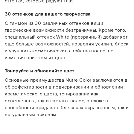
оттенки, которые радуют глаз.
30 оттенков для вашего творчества
С гаммой из 30 различных оттенков ваши
творческие возможности безграничны. Кроме того,
специальный оттенок White (прозрачный) добавляет
Заяц–робот
еще больше возможностей, позволяя усилить блеск
и улучшить косметические свойства волос, не
изменяя при этом их цвет.
Тонируйте и обновляйте цвет
Основные преимущества Nutre Color заключаются в
В новом приложении RedHare Market для Android
её эффективности в подчеркивании и обновлении
смотреть товары и оформлять заказы — удобнее и
косметического цвета, тонировании как
намного быстрее!
осветленных, так и светлых волос, а также в
способности придавать блеск как окрашенным, так и
натуральным локонам.
УСТАНОВИТЬ ИЗ GOOGLE PLAY