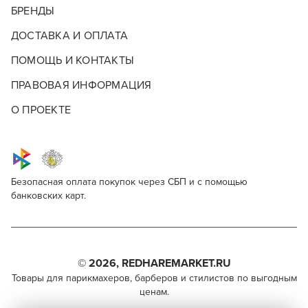
БРЕНДЫ
ДОСТАВКА И ОПЛАТА
ПОМОЩЬ И КОНТАКТЫ
ПРАВОВАЯ ИНФОРМАЦИЯ
О ПРОЕКТЕ
Безопасная оплата покупок через СБП и с помощью
банковских карт.
Для профессионалов
PRORASO Barbe Dure
Поделитесь через социальные сети
Этот товар доступен для продажи только
парикмахерам, барберам, колористам и другим
© 2026, REDHAREMARKET.RU
ВКОНТАКТЕ
специалистам бьюти-индустрии.
Товары для парикмахеров, барберов и стилистов по выгодным
ценам.
TELEGRAM
Чтобы стать профессионалом, нужно активировать