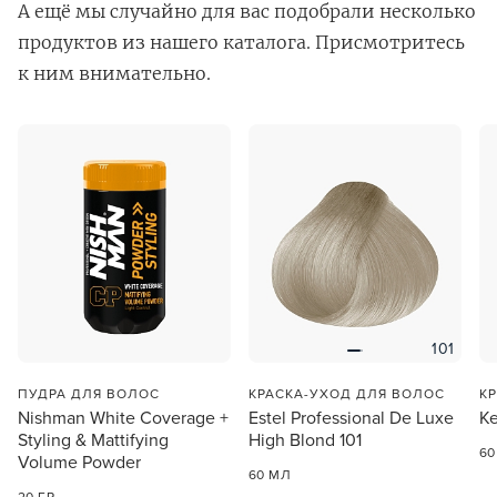
А ещё мы случайно для вас подобрали несколько
продуктов из нашего каталога. Присмотритесь
к ним внимательно.
В новом приложении RedHare Market для Android
смотреть товары и оформлять заказы — удобнее и
намного быстрее!
УСТАНОВИТЬ ИЗ GOOGLE PLAY
101
ПРОДОЛЖУ ЗДЕСЬ
ПУДРА ДЛЯ ВОЛОС
КРАСКА-УХОД ДЛЯ ВОЛОС
К
Nishman White Coverage +
Estel Professional De Luxe
Ke
Styling & Mattifying
High Blond 101
60
Volume Powder
60 МЛ