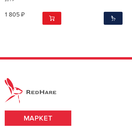
20 ГР
1 805 ₽
1
ШТ
МАРКЕТ