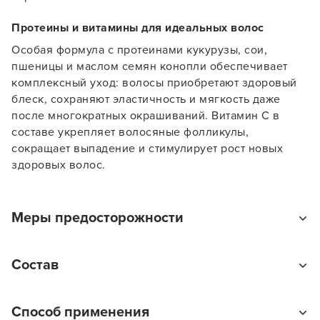
Протеины и витамины для идеальных волос
Заяц–робот
Особая формула с протеинами кукурузы, сои,
пшеницы и маслом семян конопли обеспечивает
комплексный уход: волосы приобретают здоровый
блеск, сохраняют эластичность и мягкость даже
после многократных окрашиваний. Витамин С в
составе укрепляет волосяные фолликулы,
сокращает выпадение и стимулирует рост новых
В новом приложении RedHare Market для Android
здоровых волос.
смотреть товары и оформлять заказы — удобнее и
намного быстрее!
Меры предосторожности
УСТАНОВИТЬ ИЗ GOOGLE PLAY
Избегать попадания в глаза. При попадании в глаза
Состав
промыть большим количеством воды.
ПРОДОЛЖУ ЗДЕСЬ
Aqua (Water), Cetyl Alcohol, Propylene Glycol, Cetearyl
Способ применения
Alcohol, Cetearethe-25, Cocamide MEA, Ammonia,