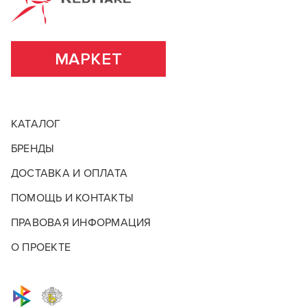
от +5° до +25°С избегая попадания прямых
2017 года под логотипом rebel.bible, решив
солнечных лучей
насущные проблемы барберов с некачественным
инструментом.
МАРКЕТ
ПОДРОБНЕЕ О БРЕНДЕ
КАТАЛОГ
БРЕНДЫ
ДОСТАВКА И ОПЛАТА
ПОМОЩЬ И КОНТАКТЫ
ПРАВОВАЯ ИНФОРМАЦИЯ
О ПРОЕКТЕ
Красные скидки