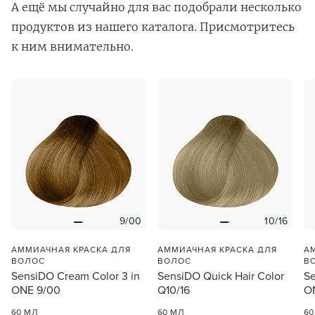
А ещё мы случайно для вас подобрали несколько
продуктов из нашего каталога. Присмотритесь
к ним внимательно.
В новом приложении RedHare Market для Android
смотреть товары и оформлять заказы — удобнее и
намного быстрее!
УСТАНОВИТЬ ИЗ GOOGLE PLAY
9/00
10/16
ПРОДОЛЖУ ЗДЕСЬ
АММИАЧНАЯ КРАСКА ДЛЯ
АММИАЧНАЯ КРАСКА ДЛЯ
А
ВОЛОС
ВОЛОС
В
SensiDO Cream Color 3 in
SensiDO Quick Hair Color
Se
ONE 9/00
Q10/16
O
60 МЛ
60 МЛ
60