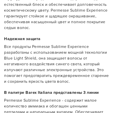
естественный блеск и обеспечивает долговечность
косметическому цвету. Permesse Sublime Experience
гарантирует стойкое и щадящее окрашивание,
обеспечивая насыщенный цвет и полное покрытие
седых волос.
Надежная защита
Все продукты Permesse Sublime Experience
разработаны с использованием мощной технологии
Blue Light Shield, она защищает волосы от
негативного воздействия синего света, который
излучают различные электронные устройства. Это
Заяц–робот
помогает предотвратить преждевременное старение
и сохранить яркость цвета волос.
В палитре Barex Italiana представлены 3 линии
Permesse Sublime Experience - содержит малое
количество аммиака и обогащен ценными
В новом приложении RedHare Market для Android
пептидами и натуральным янтарем. Обеспечивает