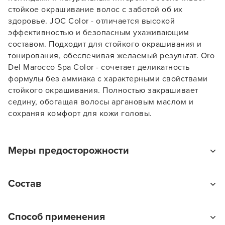
смотреть товары и оформлять заказы — удобнее и
стойкое окрашивание волос с заботой об их
намного быстрее!
здоровье. JOC Color - отличается высокой
эффективностью и безопасным ухаживающим
составом. Подходит для стойкого окрашивания и
УСТАНОВИТЬ ИЗ GOOGLE PLAY
тонирования, обеспечивая желаемый результат. Oro
Del Marocco Spa Color - сочетает деликатность
ПРОДОЛЖУ ЗДЕСЬ
формулы без аммиака с характерными свойствами
стойкого окрашивания. Полностью закрашивает
седину, обогащая волосы аргановым маслом и
сохраняя комфорт для кожи головы.
Меры предосторожности
Избегайте попадания средства в глаза. В противном
Состав
случае обильно промойте их водой или обратитесь
за помощью к профильному специалисту.
Aqua (Water), Sodium Coco-Sulfate, Cetearyl Alcohol,
Способ применения
Myristyl Alcohol, Cocamide Mea, Ammonium