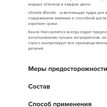
модных оттенков в каждом цвете.
Ulimate Blonde
- осветляющая пудра для 
содержанием аммиака и способной достич
короткие сроки.
Keune Haircosmetics всегда отдает предп
использованию лучших ингредиентов, нез
строго контролирует все производствен
деталей.
Меры предосторожност
Избегайте попадания средства в глаза. 
Состав
их водой или обратитесь за помощью к п
Цветовые пигменты; Силсофт;
Способ применения