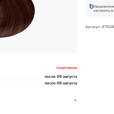
за бородой
Уведомлени
настроить 
ая очистка и detox
н и ботокс для волос
Артикул: 87192
ивка и
прямление
ва для бровей и
лоны и парфюм
ПОДРОБНЕЕ
зовое и расходник
после 09 августа
енца пеньюары
после 09 августа
и и одежда
изация и
фекция
ны сумки и хранение
ментов