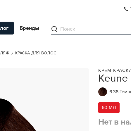
+
лог
Бренды
ументы
ФЛЯЖ
КРАСКА ДЛЯ ВОЛОС
ля волос
КРЕМ-КРАСК
Keune 
ля кожи
я волос и кожи
6.38 Темн
ы
нг
60 МЛ
ивание и камуфляж
Нет в н
ва для бритья и