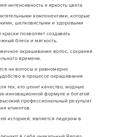
для твоего смартфона!
яя интенсивность и яркость цвета.
питательными компонентами, которые
В новом приложении RedHare Mark
ягкими, шелковистыми и здоровыми
смотреть товары и оформлять зака
удобнее и намного быстрее! Устано
 краски позволяет создавать
сейчас!
ежный блеск и мягкость.
овечное окрашивание волос, сохраняя
ельного времени.
тся на волосы и равномерно
удобство в процессе окрашивания.
УСТАНОВЛЮ ПОЗЖЕ
ля тех, кто ценит качество, модные
аря инновационной формуле и богатой
т высокий профессиональный результат
ия клиентов.
тней историей, является лидером в
лючают в себя уникальный Repair-