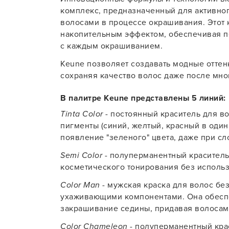
комплекс, предназначенный для активног
волосами в процессе окрашивания. Этот
накопительным эффектом, обеспечивая п
с каждым окрашиванием.
Keune позволяет создавать модные оттен
сохраняя качество волос даже после мно
В палитре Keune представлены 5 линий:
Tinta Color
- постоянный краситель для в
пигменты (синий, желтый, красный в оди
появление "зеленого" цвета, даже при с
Semi Color
- полуперманентный краситель
косметического тонирования без исполь
Color Man
- мужская краска для волос бе
ухаживающими компонентами. Она обеспе
закрашивание седины, придавая волосам 
Color Chameleon
- полуперманентный кра