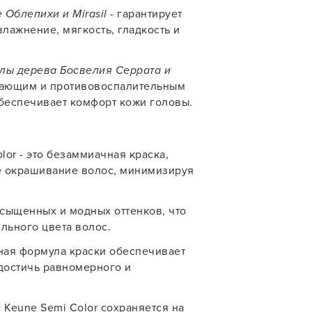
 Облепихи и Mirasil
- гарантирует
влажнение, мягкость, гладкость и
лы дерева Босвелия Серрата и
вающим и противовоспалительным
обеспечивает комфорт кожи головы.
lor - это безаммиачная краска,
е окрашивание волос, минимизируя
сыщенных и модных оттенков, что
льного цвета волос.
ная формула краски обеспечивает
достичь равномерного и
У нас есть приложение
 Keune Semi Color сохраняется на