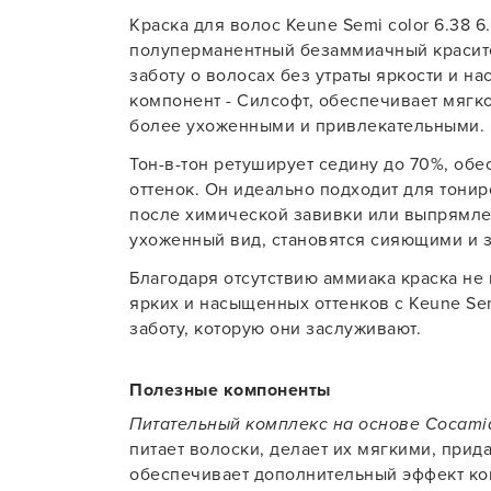
Краска для волос Keune Semi color 6.38 6.
Для об
полуперманентный безаммиачный красител
заботу о волосах без утраты яркости и н
компонент - Силсофт, обеспечивает мягко
более ухоженными и привлекательными.
Тон-в-тон ретуширует седину до 70%, об
оттенок. Он идеально подходит для тони
после химической завивки или выпрямлен
ухоженный вид, становятся сияющими и 
Благодаря отсутствию аммиака краска не 
ярких и насыщенных оттенков с Keune Se
заботу, которую они заслуживают.
Полезные компоненты
Питательный комплекс на основе Cocami
питает волоски, делает их мягкими, прид
обеспечивает дополнительный эффект к