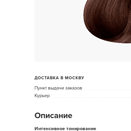
ухода 
Глубок
Керати
Химзав
химвы
Средст
ресниц
Одеко
ДОСТАВКА В МОСКВУ
Однора
Пункт выдачи заказов
Полот
Курьер
фартук
Стерил
Описание
дезин
Чемода
Интенсивное тонирование
инстру