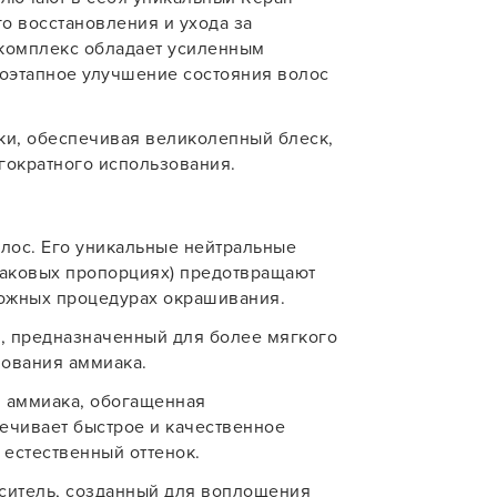
о восстановления и ухода за
 комплекс обладает усиленным
оэтапное улучшение состояния волос
ки, обеспечивая великолепный блеск,
гократного использования.
олос. Его уникальные нейтральные
наковых пропорциях) предотвращают
ложных процедурах окрашивания.
, предназначенный для более мягкого
зования аммиака.
з аммиака, обогащенная
чивает быстрое и качественное
естественный оттенок.
ситель, созданный для воплощения