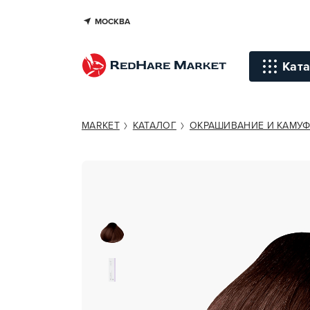
МОСКВА
KEUNE SEMI COLOR NO.6.38
Ката
Инстр
MARKET
КАТАЛОГ
ОКРАШИВАНИЕ И КАМУ
Уход д
Уход д
Терапи
голов
Стайли
Окраш
Средст