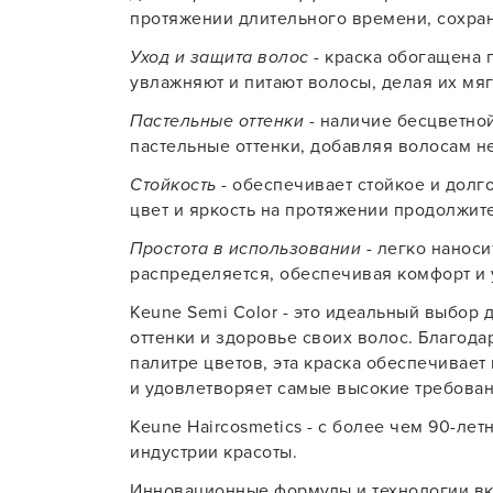
протяжении длительного времени, сохран
Уход и защита волос
- краска обогащена 
увлажняют и питают волосы, делая их м
Пастельные оттенки
- наличие бесцветной
пастельные оттенки, добавляя волосам н
Стойкость
- обеспечивает стойкое и долг
цвет и яркость на протяжении продолжит
Простота в использовании
- легко наноси
распределяется, обеспечивая комфорт и 
Keune Semi Color - это идеальный выбор д
оттенки и здоровье своих волос. Благод
палитре цветов, эта краска обеспечивае
и удовлетворяет самые высокие требован
Keune Haircosmetics - с более чем 90-ле
индустрии красоты.
Инновационные формулы и технологии вк