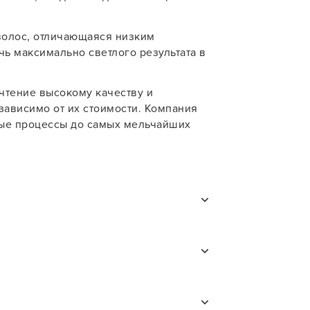
волос, отличающаяся низким
ь максимально светлого результата в
очтение высокому качеству и
ависимо от их стоимости. Компания
ные процессы до самых мельчайших
и
В противном случае обильно промойте
рофильному специалисту.