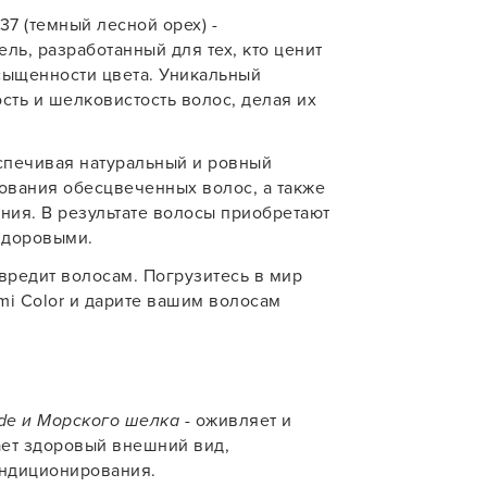
37 (темный лесной орех) -
учения
ь, разработанный для тех, кто ценит
асыщенности цвета. Уникальный
сть и шелковистость волос, делая их
еспечивая натуральный и ровный
рования обесцвеченных волос, а также
ия. В результате волосы приобретают
здоровыми.
вредит волосам. Погрузитесь в мир
mi Color и дарите вашим волосам
de и Морского шелка
- оживляет и
ает здоровый внешний вид,
ондиционирования.