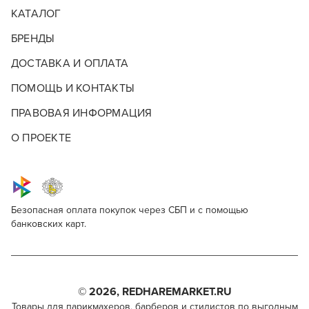
КАТАЛОГ
БРЕНДЫ
ДОСТАВКА И ОПЛАТА
ПОМОЩЬ И КОНТАКТЫ
ПРАВОВАЯ ИНФОРМАЦИЯ
О ПРОЕКТЕ
Безопасная оплата покупок через СБП и с помощью
банковских карт.
Keune Tinta Color no.5.11
Для профессионалов
Поделитесь через социальные сети
Этот товар доступен для продажи только
парикмахерам, барберам, колористам и другим
© 2026, REDHAREMARKET.RU
ВКОНТАКТЕ
специалистам бьюти-индустрии.
Товары для парикмахеров, барберов и стилистов по выгодным