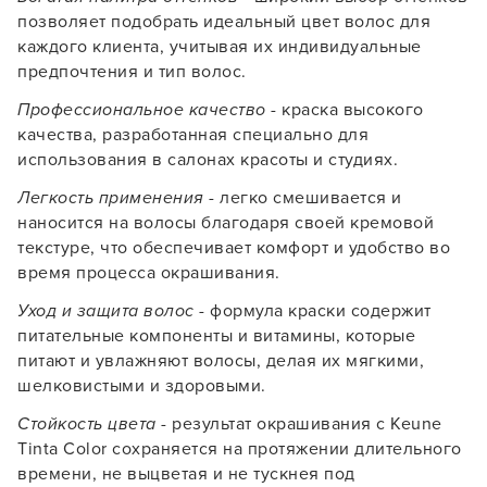
позволяет подобрать идеальный цвет волос для
каждого клиента, учитывая их индивидуальные
предпочтения и тип волос.
Профессиональное качество
- краска высокого
качества, разработанная специально для
использования в салонах красоты и студиях.
Легкость применения
- легко смешивается и
Заяц–робот
наносится на волосы благодаря своей кремовой
текстуре, что обеспечивает комфорт и удобство во
время процесса окрашивания.
Уход и защита волос
- формула краски содержит
питательные компоненты и витамины, которые
питают и увлажняют волосы, делая их мягкими,
шелковистыми и здоровыми.
В новом приложении RedHare Market для Android
смотреть товары и оформлять заказы — удобнее и
Стойкость цвета
- результат окрашивания с Keune
намного быстрее!
Tinta Color сохраняется на протяжении длительного
времени, не выцветая и не тускнея под