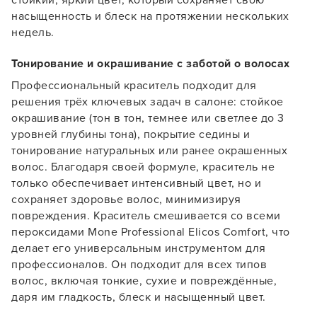
стойкий, яркий цвет, который сохраняет свою
насыщенность и блеск на протяжении нескольких
недель.
Тонирование и окрашивание с заботой о волосах
Профессиональный краситель подходит для
решения трёх ключевых задач в салоне: стойкое
Заяц–робот
окрашивание (тон в тон, темнее или светлее до 3
уровней глубины тона), покрытие седины и
тонирование натуральных или ранее окрашенных
волос. Благодаря своей формуле, краситель не
только обеспечивает интенсивный цвет, но и
сохраняет здоровье волос, минимизируя
повреждения. Краситель смешивается со всеми
В новом приложении RedHare Market для Android
смотреть товары и оформлять заказы — удобнее и
пероксидами Mone Professional Elicos Comfort, что
намного быстрее!
делает его универсальным инструментом для
профессионалов. Он подходит для всех типов
волос, включая тонкие, сухие и повреждённые,
УСТАНОВИТЬ ИЗ GOOGLE PLAY
даря им гладкость, блеск и насыщенный цвет.