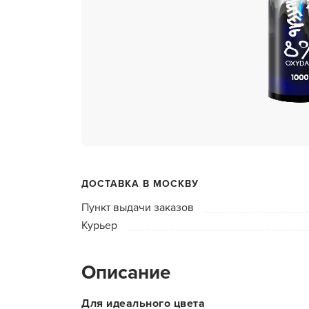
ухода 
Глубок
Керати
Химзав
химвы
Средст
ресниц
Одеко
ДОСТАВКА В МОСКВУ
Однора
Пункт выдачи заказов
Полот
Курьер
фартук
Стерил
Описание
дезин
Чемода
Для идеального цвета
инстру