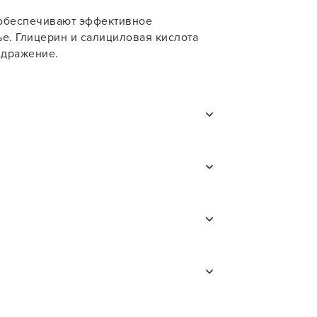
 обеспечивают эффективное
ье. Глицерин и салициловая кислота
здражение.
и
В противном случае обильно промойте
рофильному специалисту.
 Ceteareth-25, Sodium Cetearyl Sulfate,
 Pyrophosphate, Salicylic Acid,
 для профессионального
та на волосы тщательно ознакомьтесь
торожны при работе с
кислитель