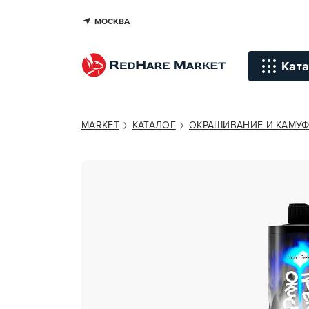
МОСКВА
HAIR SEKTA OXYDANT "НЕ ОТВА
Ката
Инстр
MARKET
КАТАЛОГ
ОКРАШИВАНИЕ И КАМУ
Уход д
Уход д
Терапи
голов
Стайли
Окраш
Средст