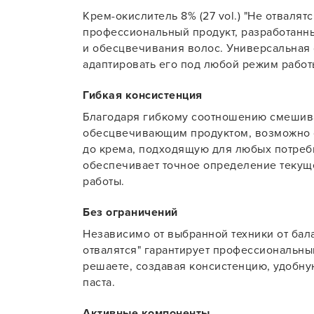
Крем-окислитель 8% (27 vol.) "Не отвалятся
Для об
профессиональный продукт, разработанн
и обесцвечивания волос. Универсальная
адаптировать его под любой режим работы
Гибкая консистенция
Благодаря гибкому соотношению смешив
обесцвечивающим продуктом, возможно со
до крема, подходящую для любых потребн
обеспечивает точное определение текуще
работы.
Без ограничений
Независимо от выбранной техники от бала
отвалятся" гарантирует профессиональны
решаете, создавая консистенцию, удобну
паста.
Активные компоненты