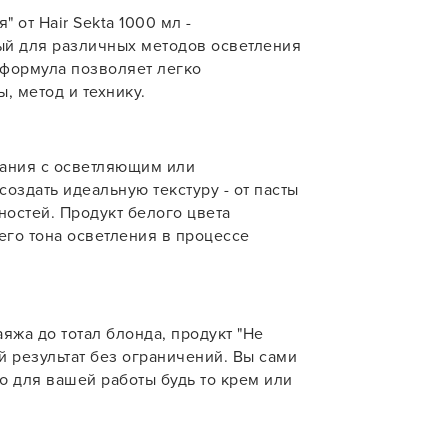
" от Hair Sekta 1000 мл -
учения
ый для различных методов осветления
 формула позволяет легко
, метод и технику.
У нас есть приложение
ания с осветляющим или
для твоего смартфона!
здать идеальную текстуру - от пасты
остей. Продукт белого цвета
В новом приложении RedHare Mark
го тона осветления в процессе
смотреть товары и оформлять зака
удобнее и намного быстрее! Устано
сейчас!
яжа до тотал блонда, продукт "Не
й результат без ограничений. Вы сами
ю для вашей работы будь то крем или
УСТАНОВЛЮ ПОЗЖЕ