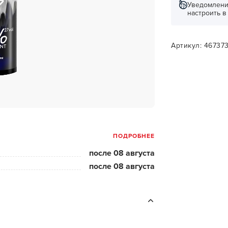
за бородой
Уведомлени
настроить 
ая очистка и detox
н и ботокс для волос
Артикул: 46737
ивка и
прямление
ва для бровей и
лоны и парфюм
ПОДРОБНЕЕ
зовое и расходник
после 08 августа
енца пеньюары
после 08 августа
и и одежда
изация и
фекция
ны сумки и хранение
ментов