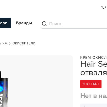
+
ЛЯТСЯ" 8%
лог
Бренды
ументы
ФЛЯЖ
ОКИСЛИТЕЛИ
ля волос
КРЕМ-ОКИСЛ
Hair S
ля кожи
отваля
я волос и кожи
ы
1000 МЛ
нг
Нет в н
ивание и камуфляж
ва для бритья и