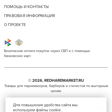
ПОМОЩЬ И КОНТАКТЫ
ПРАВОВАЯ ИНФОРМАЦИЯ
О ПРОЕКТЕ
Безопасная оплата покупок через СБП и с помощью
банковских карт.
Nishman After Shave Cream + Cologne
Для профессионалов
(Invisible touch)
Этот товар доступен для продажи только
Поделитесь через социальные сети
парикмахерам, барберам, колористам и другим
© 2026, REDHAREMARKET.RU
специалистам бьюти-индустрии.
Товары для парикмахеров, барберов и стилистов по выгодным
ВКОНТАКТЕ
ценам.
Чтобы стать профессионалом, нужно активировать
TELEGRAM
+7 (495) 981-65-84
инвайт-код в Профиле пользователя
Для повышения удобства сайта мы
info@redhare.ru
WHATSAPP
используем файлы cookie.