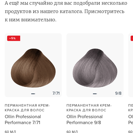
А ещё мы случайно для вас подобрали несколько
продуктов из нашего каталога. Присмотритесь
к ним внимательно.
5
В новом приложении RedHare Market для Android
смотреть товары и оформлять заказы — удобнее и
намного быстрее!
УСТАНОВИТЬ ИЗ GOOGLE PLAY
7/71
9/8
ПРОДОЛЖУ ЗДЕСЬ
ПЕРМАНЕНТНАЯ КРЕМ-
ПЕРМАНЕНТНАЯ КРЕМ-
П
КРАСКА ДЛЯ ВОЛОС
КРАСКА ДЛЯ ВОЛОС
К
Ollin Professional
Ollin Professional
Ol
Performance 7/71
Performance 9/8
Pe
60 МЛ
60 МЛ
60