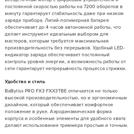
постоянной скоростью работы на 7200 оборотов в
минуту гарантирует стабильность даже при низком
Заяц–робот
заряде прибора. Литий-полимерная батарея
обеспечивает до 4 часов автономной работы, что
делает инструмент идеальным выбором для
мастеров, которым требуется максимальная
производительность без перерывов. Удобный LED-
индикатор заряда обеспечивает постоянный
контроль уровня энергии, а возможность работы от
В новом приложении RedHare Market для Android
смотреть товары и оформлять заказы — удобнее и
сети гарантирует непрерывность процесса стрижки.
намного быстрее!
Удобство и стиль
BaByliss PRO FX3 FXX3TBE отличается не только
УСТАНОВИТЬ ИЗ GOOGLE PLAY
высокой производительностью, но и эргономичным
дизайном, который обеспечивает комфортное
положение в руке. Аэродинамическая форма
ПРОДОЛЖУ ЗДЕСЬ
корпуса и особенные элементы для удобного хвата
делают использование триммера простым и точным.