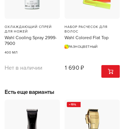
мирового признания. С момента основания, бренд
2.4
кардинально изменил всю индустрию красоты,
выведя стандарт качества на совершенно новый
Скорость мотора электроинструмента (об/мин)
5500
уровень.
ОХЛАЖДАЮЩИЙ СПРЕЙ
НАБОР РАСЧЕСОК ДЛЯ
ДЛЯ НОЖЕЙ
ВОЛОС
ВСЕ ХАРАКТЕРИСТИКИ
ПОДРОБНЕЕ О БРЕНДЕ
Wahl Cooling Spray 2999-
Wahl Colored Flat Top
7900
РАЗНОЦВЕТНЫЙ
400 МЛ
Нет в наличии
1 690 ₽
1
ШТ
Есть еще варианты
10