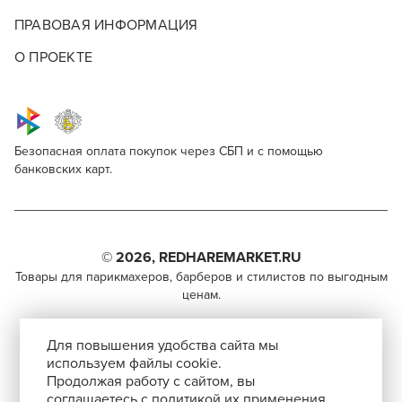
ПРАВОВАЯ ИНФОРМАЦИЯ
О ПРОЕКТЕ
Безопасная оплата покупок через СБП и с помощью
банковских карт.
Wahl Magic Clip Cordless 5Stars 8148-316H
Для профессионалов
Поделитесь через социальные сети
Этот товар доступен для продажи только
парикмахерам, барберам, колористам и другим
© 2026, REDHAREMARKET.RU
ВКОНТАКТЕ
специалистам бьюти-индустрии.
Товары для парикмахеров, барберов и стилистов по выгодным
ценам.
TELEGRAM
Чтобы стать профессионалом, нужно активировать
+7 (495) 981-65-84
инвайт-код в Профиле пользователя
WHATSAPP
Для повышения удобства сайта мы
info@redhare.ru
используем файлы cookie.
Продолжая работу с сайтом, вы
г. Москва, ул. Нижняя Красносельская, 35-64,
соглашаетесь с политикой их применения