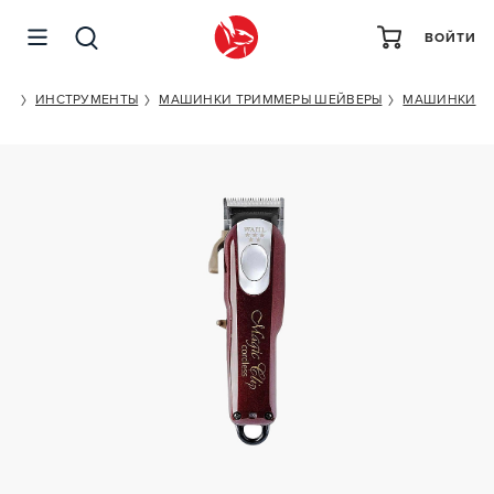
ВОЙТИ
WAHL MAGIC CLIP CORDLESS 5STARS 8148-316H
ОГ
ИНСТРУМЕНТЫ
МАШИНКИ ТРИММЕРЫ ШЕЙВЕРЫ
МАШИНКИ