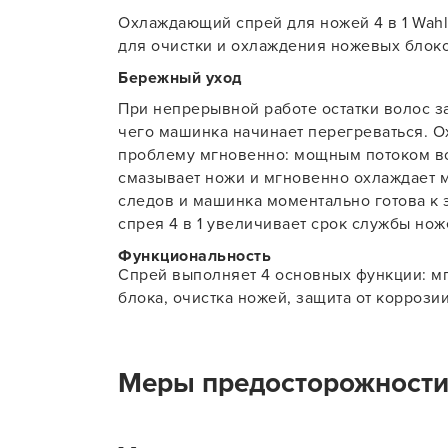
Охлаждающий спрей для ножей 4 в 1 Wahl
Для об
для очистки и охлаждения ножевых блоко
Бережный уход
При непрерывной работе остатки волос 
чего машинка начинает перегреваться. 
проблему мгновенно: мощным потоком воз
смазывает ножи и мгновенно охлаждает 
следов и машинка моментально готова к 
спрея 4 в 1 увеличивает срок службы нож
Функциональность
Спрей выполняет 4 основных функции: м
блока, очистка ножей, защита от коррози
Меры предосторожност
Не употреблять внутрь, беречь от детей.