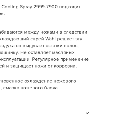
 Cooling Spray 2999-7900 подходит
учения
в.
забиваются между ножами в следствии
Охлаждающий спрей Wahl решает эту
духа он выдувает остатки волос,
машинку. Не оставляет масляных
эксплуатации. Регулярное применение
У нас есть приложение
ей и защищает ножи от коррозии.
для твоего смартфона!
гновенное охлаждение ножевого
В новом приложении RedHare Mark
и, смазка ножевого блока.
смотреть товары и оформлять зака
удобнее и намного быстрее! Устано
сейчас!
и
 Использовать только по назначению.