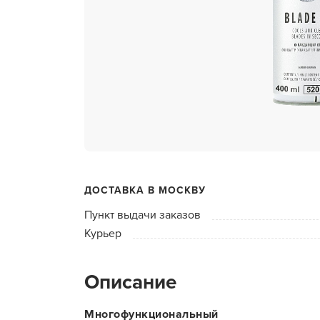
ухода 
Глубок
Керати
Химзав
химвы
Средст
ресниц
Одеко
ДОСТАВКА В МОСКВУ
Однора
Пункт выдачи заказов
Полот
Курьер
фартук
Стерил
Описание
дезин
Чемода
Многофункциональный
инстру