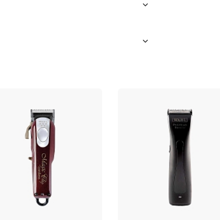
УСТАНОВЛЮ ПОЗЖЕ
прей для машинки
хлаждающий
ной популярности в 1919 году.
чала восхождение на пьедестал
ия, бренд кардинально изменил всю
ества на совершенно новый уровень.