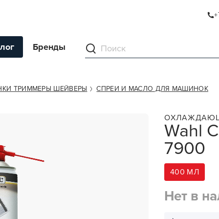
+
0
лог
Бренды
ументы
КИ ТРИММЕРЫ ШЕЙВЕРЫ
СПРЕИ И МАСЛО ДЛЯ МАШИНОК
ля волос
ОХЛАЖДАЮЩ
Wahl C
ля кожи
7900
я волос и кожи
ы
400 МЛ
нг
Нет в н
ивание и камуфляж
ва для бритья и