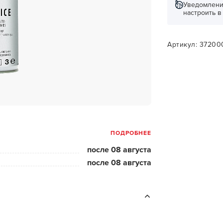
за бородой
Уведомлени
настроить 
ая очистка и detox
н и ботокс для волос
Артикул: 37200
ивка и
прямление
ва для бровей и
лоны и парфюм
ПОДРОБНЕЕ
зовое и расходник
после 08 августа
енца пеньюары
после 08 августа
и и одежда
изация и
фекция
ны сумки и хранение
ментов