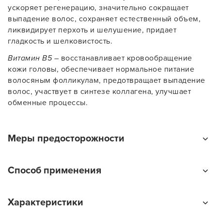
Заяц–робот
ускоряет регенерацию, значительно сокращает
выпадение волос, сохраняет естественный объем,
ликвидирует перхоть и шелушение, придает
гладкость и шелковистость.
Витамин В5
– восстанавливает кровообращение
кожи головы, обеспечивает нормальное питание
волосяным фолликулам, предотвращает выпадение
В новом приложении RedHare Market для Android
волос, участвует в синтезе коллагена, улучшает
смотреть товары и оформлять заказы — удобнее и
намного быстрее!
обменные процессы.
УСТАНОВИТЬ ИЗ GOOGLE PLAY
Меры предосторожности
Применяйте продукт только по назначению.
ПРОДОЛЖУ ЗДЕСЬ
Способ применения
Избегайте прямого попадания солнечных лучей на
продукт. Храните в недоступном для детей месте.
Вы можете приобрести маску для сияния и блеска
Избегайте попадания в глаза. В противном случае
Характеристики
волос Ollin Professional с аргановым маслом Basic
обильно промойте их водой или обратитесь за
Line Argan Oil Shine & Brilliance Mask без назначения
медицинской помощью.