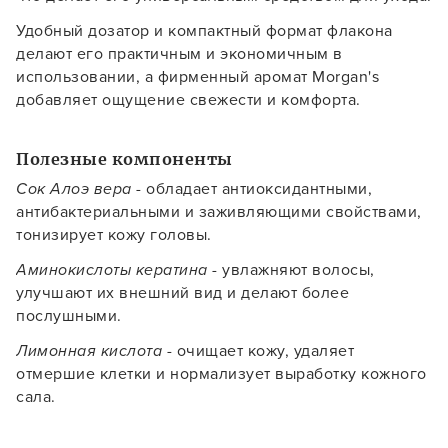
Удобный дозатор и компактный формат флакона
делают его практичным и экономичным в
использовании, а фирменный аромат Morgan's
добавляет ощущение свежести и комфорта.
Заяц–робот
Полезные компоненты
Сок Алоэ вера
- обладает антиоксидантными,
антибактериальными и заживляющими свойствами,
тонизирует кожу головы.
Аминокислоты кератина
- увлажняют волосы,
улучшают их внешний вид и делают более
В новом приложении RedHare Market для Android
послушными.
смотреть товары и оформлять заказы — удобнее и
намного быстрее!
Лимонная кислота
- очищает кожу, удаляет
отмершие клетки и нормализует выработку кожного
сала.
УСТАНОВИТЬ ИЗ GOOGLE PLAY