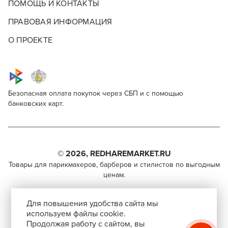
ПОМОЩЬ И КОНТАКТЫ
ПРАВОВАЯ ИНФОРМАЦИЯ
О ПРОЕКТЕ
Безопасная оплата покупок через СБП и с помощью
банковских карт.
Для профессионалов
Morgan's Shampoo
Поделитесь через социальные сети
Этот товар доступен для продажи только
парикмахерам, барберам, колористам и другим
© 2026, REDHAREMARKET.RU
ВКОНТАКТЕ
специалистам бьюти-индустрии.
Товары для парикмахеров, барберов и стилистов по выгодным
ценам.
TELEGRAM
Чтобы стать профессионалом, нужно активировать
+7 (495) 981-65-84
инвайт-код в Профиле пользователя
WHATSAPP
Для повышения удобства сайта мы
info@redhare.ru
используем файлы cookie.
Продолжая работу с сайтом, вы