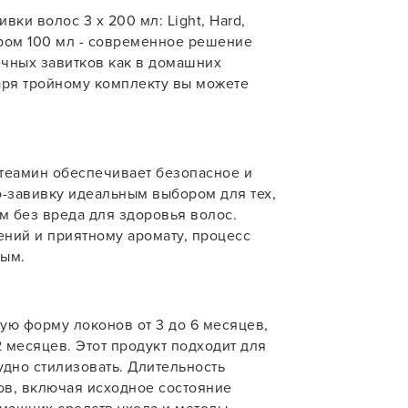
вки волос 3 х 200 мл: Light, Hard,
учения
ором 100 мл - современное решение
чных завитков как в домашних
даря тройному комплекту вы можете
теамин обеспечивает безопасное и
У нас есть приложение
o-завивку идеальным выбором для тех,
для твоего смартфона!
м без вреда для здоровья волос.
ний и приятному аромату, процесс
В новом приложении RedHare Mark
ным.
смотреть товары и оформлять зака
удобнее и намного быстрее! Устано
сейчас!
ую форму локонов от 3 до 6 месяцев,
2 месяцев. Этот продукт подходит для
удно стилизовать. Длительность
ров, включая исходное состояние