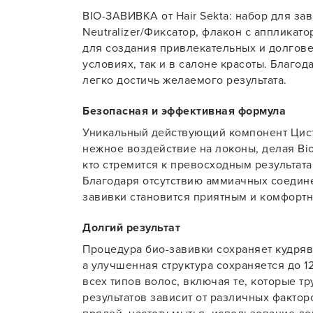
BIO-ЗАВИВКА от Hair Sekta: набор для зави
Для об
Neutralizer/Фиксатор, флакон с аппликат
для создания привлекательных и долгове
условиях, так и в салоне красоты. Благо
легко достичь желаемого результата.
Безопасная и эффективная формула
Уникальный действующий компонент Цис
нежное воздействие на локоны, делая Bi
кто стремится к превосходным результата
Благодаря отсутствию аммиачных соедине
завивки становится приятным и комфорт
Долгий результат
Процедура био-завивки сохраняет кудряв
а улучшенная структура сохраняется до 1
всех типов волос, включая те, которые тр
результатов зависит от различных факто