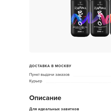
ухода 
Глубок
Керати
Химзав
химвы
Средст
ресниц
Одеко
ДОСТАВКА В МОСКВУ
Однора
Пункт выдачи заказов
Полот
Курьер
фартук
Стерил
Описание
дезин
Чемода
Для идеальных завитков
инстру