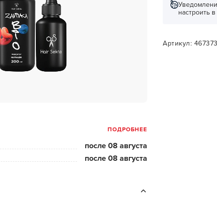
за бородой
Уведомлени
настроить 
ая очистка и detox
н и ботокс для волос
Артикул: 46737
ивка и
прямление
ва для бровей и
лоны и парфюм
ПОДРОБНЕЕ
зовое и расходник
после 08 августа
енца пеньюары
после 08 августа
и и одежда
изация и
фекция
ны сумки и хранение
ментов