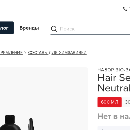
+
ALIZER 3 Х 200
лог
Бренды
ументы
ПРЯМЛЕНИЕ
СОСТАВЫ ДЛЯ ХИМЗАВИВКИ
ля волос
НАБОР BIO-
Hair Se
ля кожи
Neutral
я волос и кожи
ы
600 МЛ
3
нг
Нет в н
ивание и камуфляж
ва для бритья и