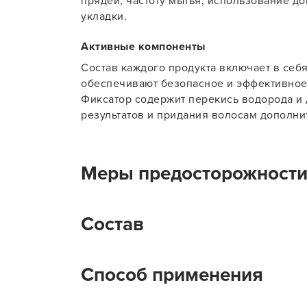
прядей, частоту мытья, использование д
укладки.
Активные компоненты
Состав каждого продукта включает в себ
обеспечивают безопасное и эффективное з
Фиксатор содержит перекись водорода и
результатов и придания волосам дополни
Меры предосторожност
Избегайте попадания средства в глаза. 
Состав
их водой или обратитесь за помощью к п
1)Light. Очищенная вода, цистеамина гид
Способ применения
пентиленгликоль, полисорбат 20, гидрок
динатрия ЭДТА/тетранатрия ЭДТА, пропи
метилпарабен, пропилпарабен, парфюмер