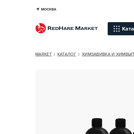
МОСКВА
HAIR SEKTA LIGHT, HARD, NEUTR
Ката
Инстр
MARKET
КАТАЛОГ
ХИМЗАВИВКА И ХИМВЫ
Уход д
Уход д
Терапи
голов
Стайли
Окраш
Средст