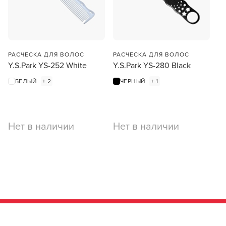
Finland Oy, одного из крупнейших производителей
Особенности ножниц
средств по уходу за волосами и кожей головы. Все
С упором для пальца
продукты этого бренда производятся в
экологически чистых районах и отвечают всем
Сталь ножниц
Японская сталь
современным стандартам качества.
РАСЧЕСКА ДЛЯ ВОЛОС
РАСЧЕСКА ДЛЯ ВОЛОС
Y.S.Park YS-252 White
Y.S.Park YS-280 Black
ВСЕ ХАРАКТЕРИСТИКИ
ПОДРОБНЕЕ О БРЕНДЕ
БЕЛЫЙ
+ 2
ЧЕРНЫЙ
+ 1
Нет в наличии
Нет в наличии