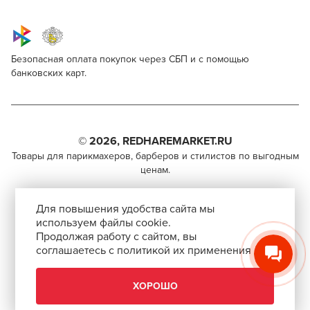
Безопасная оплата покупок через СБП и с помощью
банковских карт.
Sim Sensitive Scissors 5.0 ZB
Для профессионалов
Поделитесь через социальные сети
Этот товар доступен для продажи только
парикмахерам, барберам, колористам и другим
© 2026, REDHAREMARKET.RU
ВКОНТАКТЕ
специалистам бьюти-индустрии.
Товары для парикмахеров, барберов и стилистов по выгодным
ценам.
TELEGRAM
Чтобы стать профессионалом, нужно активировать
+7 (495) 981-65-84
инвайт-код в Профиле пользователя
WHATSAPP
Для повышения удобства сайта мы
info@redhare.ru
используем файлы cookie.
Продолжая работу с сайтом, вы
г. Москва, ул. Нижняя Красносельская, 35-64,
соглашаетесь с политикой их применения
СКОПИРОВАТЬ ССЫЛКУ
этаж 6, помещение 1, комната 22, кабинет 2
АВТОРИЗОВАТЬСЯ
СМОТРЕТЬ НА КАРТЕ
ХОРОШО
ЗАКРЫТЬ
Скачать приложение “Redhare Market”