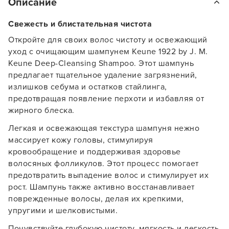
Описание
Свежесть и блистательная чистота
Откройте для своих волос чистоту и освежающий
уход с очищающим шампунем Keune 1922 by J. M.
Keune Deep-Cleansing Shampoo. Этот шампунь
предлагает тщательное удаление загрязнений,
излишков себума и остатков стайлинга,
предотвращая появление перхоти и избавляя от
жирного блеска.
Легкая и освежающая текстура шампуня нежно
массирует кожу головы, стимулируя
кровообращение и поддерживая здоровье
волосяных фолликулов. Этот процесс помогает
предотвратить выпадение волос и стимулирует их
рост. Шампунь также активно восстанавливает
поврежденные волосы, делая их крепкими,
упругими и шелковистыми.
Почувствуйте глубокую чистоту, мягкость и легкость