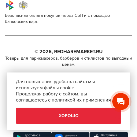
Безопасная оплата покупок через СБП и с помощью
банковских карт.
Для профессионалов
Nishman Nesly
Поделитесь через социальные сети
Этот товар доступен для продажи только
парикмахерам, барберам, колористам и другим
© 2026, REDHAREMARKET.RU
ВКОНТАКТЕ
специалистам бьюти-индустрии.
Товары для парикмахеров, барберов и стилистов по выгодным
ценам.
TELEGRAM
Чтобы стать профессионалом, нужно активировать
+7 (495) 981-65-84
инвайт-код в Профиле пользователя
WHATSAPP
Для повышения удобства сайта мы
info@redhare.ru
используем файлы cookie.
Продолжая работу с сайтом, вы
г. Москва, ул. Нижняя Красносельская, 35-64,
соглашаетесь с политикой их применения
СКОПИРОВАТЬ ССЫЛКУ
этаж 6, помещение 1, комната 22, кабинет 2
АВТОРИЗОВАТЬСЯ
СМОТРЕТЬ НА КАРТЕ
ХОРОШО
ЗАКРЫТЬ
Скачать приложение “Redhare Market”
ЗАКРЫТЬ