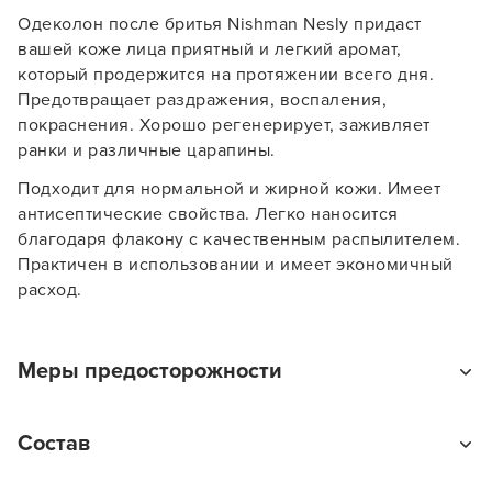
Одеколон после бритья Nishman Nesly придаст
вашей коже лица приятный и легкий аромат,
который продержится на протяжении всего дня.
Предотвращает раздражения, воспаления,
покраснения. Хорошо регенерирует, заживляет
ранки и различные царапины.
Подходит для нормальной и жирной кожи. Имеет
антисептические свойства. Легко наносится
благодаря флакону с качественным распылителем.
Практичен в использовании и имеет экономичный
расход.
Заяц–робот
Меры предосторожности
Применяйте продукт только по назначению.
Состав
Избегайте прямого попадания солнечных лучей на
продукт. Храните вдали от источников возгорания и