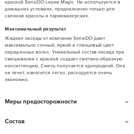
краской SensiDO серии Magic. Не используется в
домашних условиях, предназначен только для
салонов красоты и парикмахерских.
Максимальный результат
Жидкие оксиды от компании SensiDO дают
максимально сочный, яркий и глянцевый цвет
окрашенных волос. Уникальный состав оксида при
смешивании с краской создает сметано-образную
консистенцию. Смесь получается однородной. Она
не течет, наносится легко, расходуется очень
экономно.
Заяц–робот
Меры предосторожности
Избегайте попадания в глаза. При попадании в глаза
Состав
немедленно промойте их водой.