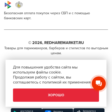
Безопасная оплата покупок через СБП и с помощью
банковских карт.
Для профессионалов
SensiDO 10 Vol 3%
Поделитесь через социальные сети
Этот товар доступен для продажи только
парикмахерам, барберам, колористам и другим
© 2026, REDHAREMARKET.RU
ВКОНТАКТЕ
специалистам бьюти-индустрии.
Товары для парикмахеров, барберов и стилистов по выгодным
ценам.
TELEGRAM
Чтобы стать профессионалом, нужно активировать
+7 (495) 981-65-84
инвайт-код в Профиле пользователя
WHATSAPP
Для повышения удобства сайта мы
info@redhare.ru
используем файлы cookie.
Продолжая работу с сайтом, вы
г. Москва, ул. Нижняя Красносельская, 35-64,
соглашаетесь с политикой их применения
СКОПИРОВАТЬ ССЫЛКУ
этаж 6, помещение 1, комната 22, кабинет 2
АВТОРИЗОВАТЬСЯ
СМОТРЕТЬ НА КАРТЕ
ХОРОШО
ЗАКРЫТЬ
Скачать приложение “Redhare Market”
ЗАКРЫТЬ