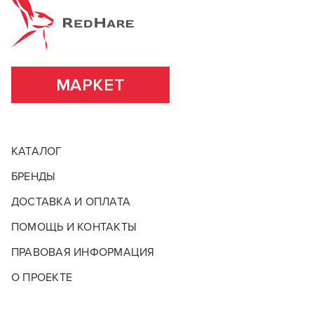
перепадами температур.
Основа (консистенция)
Жидкая
ПОДРОБНЕЕ О БРЕНДЕ
ВСЕ ХАРАКТЕРИСТИКИ
МАРКЕТ
КАТАЛОГ
БРЕНДЫ
ДОСТАВКА И ОПЛАТА
ПОМОЩЬ И КОНТАКТЫ
ПРАВОВАЯ ИНФОРМАЦИЯ
О ПРОЕКТЕ