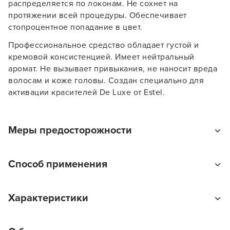
распределяется по локонам. Не сохнет на
протяжении всей процедуры. Обеспечивает
стопроцентное попадание в цвет.
Профессиональное средство обладает густой и
кремовой консистенцией. Имеет нейтральный
аромат. Не вызывает привыкания, не наносит вреда
волосам и коже головы. Создан специально для
активации красителей De Luxe от Estel.
Заяц–робот
Меры предосторожности
Применяйте продукт только по назначению.
Способ применения
Избегайте прямого попадания солнечных лучей на
продукт. Храните в недоступном для детей месте.
Внимание: Оксигент Estel Professional De Luxe 9 %
Избегайте попадания в глаза. В противном случае
В новом приложении RedHare Market для Android
Характеристики
предназначен только для профессионального
обильно промойте их водой или обратитесь за
смотреть товары и оформлять заказы — удобнее и
использования. Перед нанесением продукта на
медицинской помощью.
намного быстрее!
волосы тщательно ознакомьтесь с инструкцией по
Тип товара