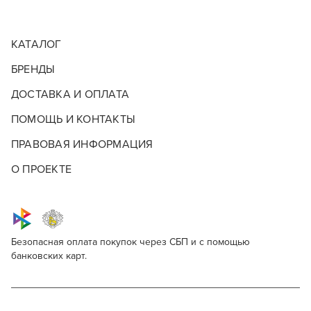
КАТАЛОГ
БРЕНДЫ
ДОСТАВКА И ОПЛАТА
ПОМОЩЬ И КОНТАКТЫ
ПРАВОВАЯ ИНФОРМАЦИЯ
О ПРОЕКТЕ
Безопасная оплата покупок через СБП и с помощью
банковских карт.
Estel Professional De Luxe 12%
Для профессионалов
Поделитесь через социальные сети
Этот товар доступен для продажи только