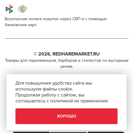
Безопасная оплата покупок через СБП и с помощью
банковских карт.
Ollin Professional Blond Powder No Aroma
Для профессионалов
Поделитесь через социальные сети
Этот товар доступен для продажи только
парикмахерам, барберам, колористам и другим
© 2026, REDHAREMARKET.RU
ВКОНТАКТЕ
специалистам бьюти-индустрии.
Товары для парикмахеров, барберов и стилистов по выгодным
ценам.
TELEGRAM
Чтобы стать профессионалом, нужно активировать
+7 (495) 981-65-84
инвайт-код в Профиле пользователя
WHATSAPP
Для повышения удобства сайта мы
info@redhare.ru
используем файлы cookie.
Продолжая работу с сайтом, вы
г. Москва, ул. Нижняя Красносельская, 35-64,
соглашаетесь с политикой их применения
СКОПИРОВАТЬ ССЫЛКУ
этаж 6, помещение 1, комната 22, кабинет 2
АВТОРИЗОВАТЬСЯ
СМОТРЕТЬ НА КАРТЕ
ХОРОШО
ЗАКРЫТЬ
Скачать приложение “Redhare Market”
ЗАКРЫТЬ