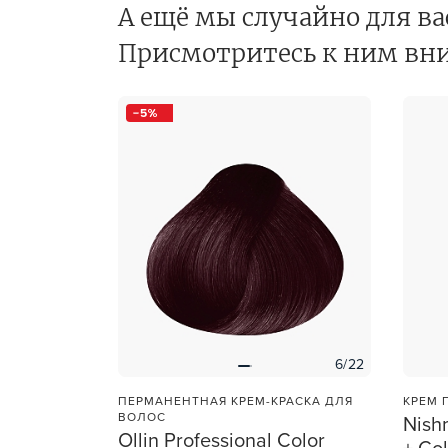
А ещё мы случайно для ва
Для об
Присмотритесь к ним вн
5
6/22
ПЕРМАНЕНТНАЯ КРЕМ-КРАСКА ДЛЯ
КРЕМ 
ВОЛОС
Nish
Ollin Professional Color