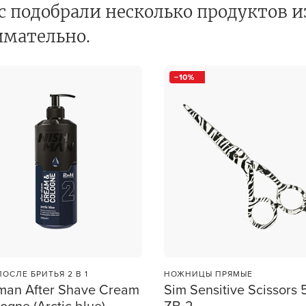
с подобрали несколько продуктов и
В новом приложении RedHare Mark
учения
смотреть товары и оформлять зака
имательно.
удобнее и намного быстрее! Устано
сейчас!
10
УСТАНОВЛЮ ПОЗЖЕ
ПОСЛЕ БРИТЬЯ 2 В 1
НОЖНИЦЫ ПРЯМЫЕ
man After Shave Cream
Sim Sensitive Scissors 