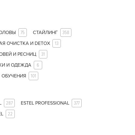
ГОЛОВЫ
75
СТАЙЛИНГ
358
АЯ ОЧИСТКА И DETOX
13
ОВЕЙ И РЕСНИЦ
31
КИ И ОДЕЖДА
6
 ОБУЧЕНИЯ
101
L
287
ESTEL PROFESSIONAL
377
EL
22