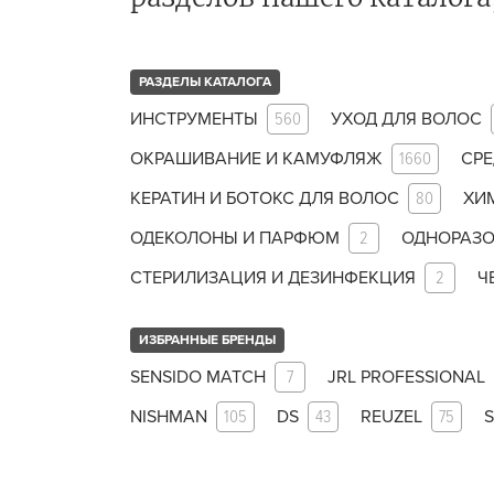
ухода 
Глубок
РАЗДЕЛЫ КАТАЛОГА
Керати
ИНСТРУМЕНТЫ
560
УХОД ДЛЯ ВОЛОС
Химзав
химвы
ОКРАШИВАНИЕ И КАМУФЛЯЖ
1660
СРЕ
КЕРАТИН И БОТОКС ДЛЯ ВОЛОС
80
ХИ
Средст
ресниц
ОДЕКОЛОНЫ И ПАРФЮМ
2
ОДНОРАЗО
Одеко
СТЕРИЛИЗАЦИЯ И ДЕЗИНФЕКЦИЯ
2
Ч
Однора
ИЗБРАННЫЕ БРЕНДЫ
Полот
фартук
SENSIDO MATCH
7
JRL PROFESSIONAL
Стерил
NISHMAN
105
DS
43
REUZEL
75
S
дезин
Чемода
инстру