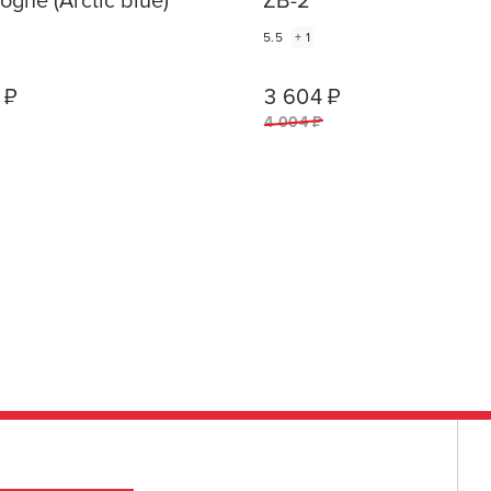
ogne (Arctic blue)
ZB-2
Л
5.5
+ 1
 ₽
3 604 ₽
1
ШТ
4 004 ₽