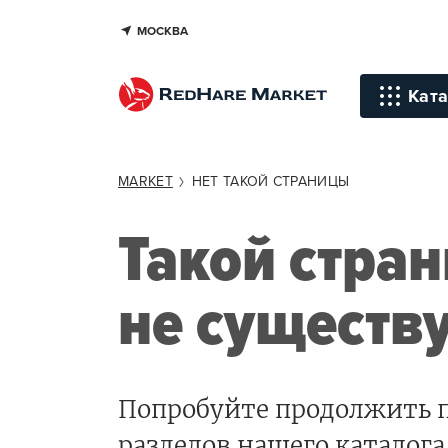
МОСКВА
Ката
Инстр
MARKET
НЕТ ТАКОЙ СТРАНИЦЫ
Уход д
Такой стра
Уход д
не существ
Терапи
голов
Стайли
Окраш
Попробуйте продолжить п
Средст
разделов нашего каталога,