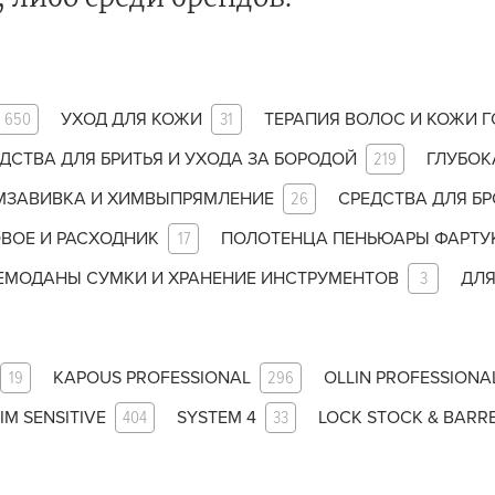
за бородой
ая очистка и detox
н и ботокс для волос
650
УХОД ДЛЯ КОЖИ
31
ТЕРАПИЯ ВОЛОС И КОЖИ 
ивка и
прямление
ДСТВА ДЛЯ БРИТЬЯ И УХОДА ЗА БОРОДОЙ
219
ГЛУБОК
МЗАВИВКА И ХИМВЫПРЯМЛЕНИЕ
26
СРЕДСТВА ДЛЯ БР
ва для бровей и
ВОЕ И РАСХОДНИК
17
ПОЛОТЕНЦА ПЕНЬЮАРЫ ФАРТУ
лоны и парфюм
ЕМОДАНЫ СУМКИ И ХРАНЕНИЕ ИНСТРУМЕНТОВ
3
ДЛЯ
зовое и расходник
енца пеньюары
и и одежда
19
KAPOUS PROFESSIONAL
296
OLLIN PROFESSIONA
изация и
IM SENSITIVE
404
SYSTEM 4
33
LOCK STOCK & BARR
фекция
У нас есть приложение
для твоего смартфона!
ны сумки и хранение
ментов