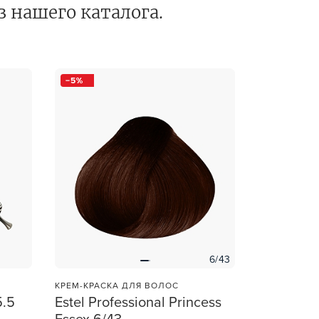
з нашего каталога.
et
зы —
ви
5
6/43
КРЕМ-КРАСКА ДЛЯ ВОЛОС
5.5
Estel Professional Princess