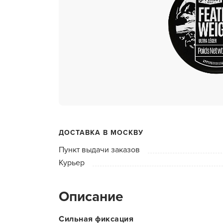
ухода 
Глубок
Керати
Химзав
химвы
Средст
ресниц
Одеко
ДОСТАВКА В МОСКВУ
Однора
Пункт выдачи заказов
Полот
Курьер
фартук
Стерил
Описание
дезин
Чемода
Сильная фиксация
инстру