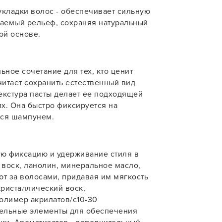
 укладки волос - обеспечивает сильную
учения
аемый рельеф, сохраняя натуральный
ой основе.
У нас есть приложение
ьное сочетание для тех, кто ценит
для твоего смартфона!
итает сохранить естественный вид
текстура пасты делает ее подходящей
В новом приложении RedHare Mark
смотреть товары и оформлять зака
их. Она быстро фиксируется на
удобнее и намного быстрее! Устано
тся шампунем.
сейчас!
ую фиксацию и удерживание стиля в
воск, ланолин, минеральное масло,
ют за волосами, придавая им мягкость
кристаллический воск,
УСТАНОВЛЮ ПОЗЖЕ
олимер акрилатов/c10-30
тельные элементы для обеспечения