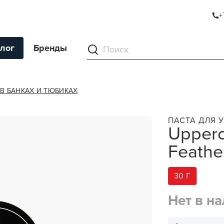
+
IGHT
лог
Бренды
ументы
В БАНКАХ И ТЮБИКАХ
ля волос
ПАСТА ДЛЯ 
Upperc
ля кожи
Feathe
я волос и кожи
ы
30 Г
нг
Нет в н
ивание и камуфляж
ва для бритья и