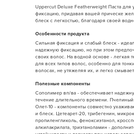
Uppercut Deluxe Featherweight Паста для
Для об
фиксацию, придавая вашей прическе жел
блеск с легкостью, благодаря своей водн
Особенности продукта
Сильная фиксация и слабый блеск - идеал
надежную фиксацию, но при этом предпоч
своих волос. На водной основе - легкая 
для всех типов волос, особенно для тонк
волосах, не утяжеляя их, и легко смывае
Полезные компоненты
Сополимер вп/ва - обеспечивает надежн
течение длительного времени. Пчелиный 
Олет-10 - компоненты совместно ухажива
и блеск. Цетеарет-20, трибегенин, микро
пропиленгликоль, феноксиэтанол, кроссп
алкилакрилата, триэтаноламин - дополни