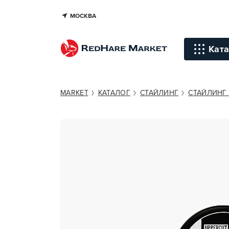
МОСКВА
UPPERCUT DELUXE FEATHERWE
Ката
Инстр
MARKET
КАТАЛОГ
СТАЙЛИНГ
СТАЙЛИНГ 
Уход д
Уход д
Терапи
голов
Стайли
Окраш
Средст