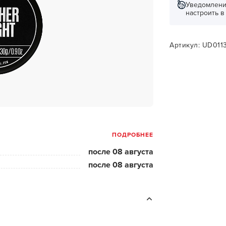
за бородой
Уведомлени
настроить 
ая очистка и detox
н и ботокс для волос
Артикул: UD011
ивка и
прямление
ва для бровей и
лоны и парфюм
ПОДРОБНЕЕ
зовое и расходник
после 08 августа
енца пеньюары
после 08 августа
и и одежда
изация и
фекция
ны сумки и хранение
ментов