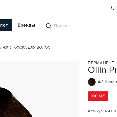
+
лог
Бренды
ументы
ФЛЯЖ
КРАСКА ДЛЯ ВОЛОС
ля волос
ПЕРМАНЕНТН
Ollin P
ля кожи
я волос и кожи
4/3 Шатен
ы
нг
100 МЛ
ивание и камуфляж
Артикул: 46600
ва для бритья и