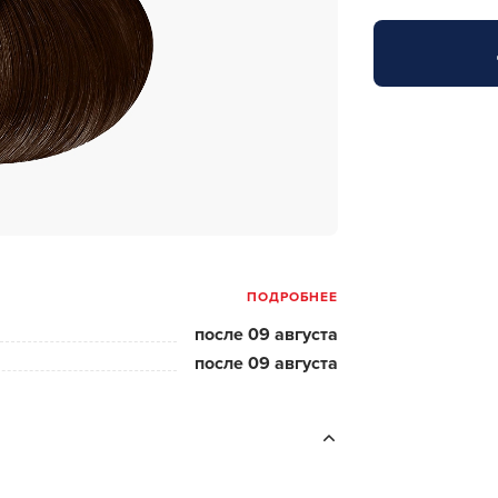
за бородой
ая очистка и detox
н и ботокс для волос
ивка и
прямление
ва для бровей и
лоны и парфюм
ПОДРОБНЕЕ
зовое и расходник
после 09 августа
енца пеньюары
после 09 августа
и и одежда
изация и
фекция
ны сумки и хранение
ментов