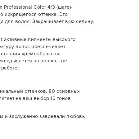
 Professional Color 4/3 (шатен
учения
о искрящегося оттенка. Это
У нас есть приложение
а для волос. Закрашивает всю седину,
для твоего смартфона!
В новом приложении RedHare Mark
т активные пигменты высокого
смотреть товары и оформлять зака
уктуру волос обеспечивает
удобнее и намного быстрее! Устано
стенция кремообразная.
сейчас!
кладывается на волосы, не
 работе.
уникальный оттенков, 80 основных
агает на ваш выбор 10 тонов
УСТАНОВЛЮ ПОЗЖЕ
м и заслуженно завоевали любовь