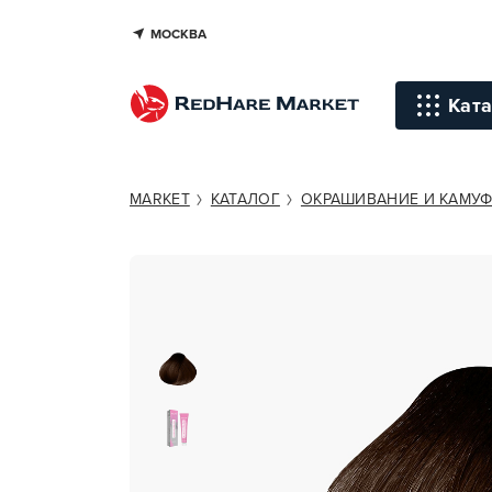
МОСКВА
OLLIN PROFESSIONAL COLOR 4/3
Ката
Инстр
MARKET
КАТАЛОГ
ОКРАШИВАНИЕ И КАМУ
Уход д
Уход д
Терапи
голов
Стайли
Окраш
Средст