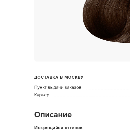
ухода 
Глубок
Керати
Химзав
химвы
Средст
ресниц
Одеко
ДОСТАВКА В МОСКВУ
Однора
Пункт выдачи заказов
Полот
Курьер
фартук
Стерил
Описание
дезин
Чемода
Искрящийся оттенок
инстру