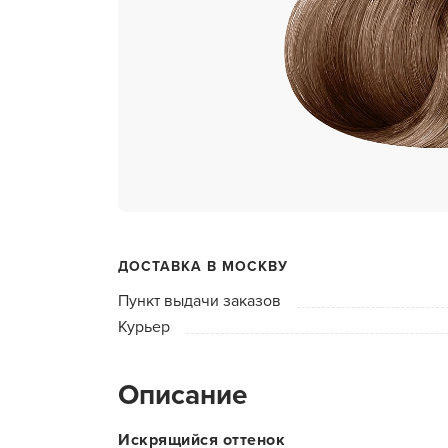
ухода 
Глубок
Керати
Химзав
химвы
Средст
ресниц
Одеко
ДОСТАВКА В МОСКВУ
Однора
Пункт выдачи заказов
Полот
Курьер
фартук
Стерил
Описание
дезин
Чемода
Искрящийся оттенок
инстру