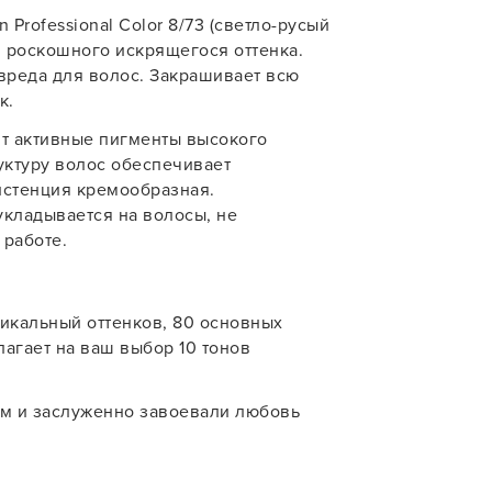
 Professional Color 8/73 (светло-русый
учения
 роскошного искрящегося оттенка.
У нас есть приложение
 вреда для волос. Закрашивает всю
для твоего смартфона!
к.
В новом приложении RedHare Mark
т активные пигменты высокого
смотреть товары и оформлять зака
уктуру волос обеспечивает
удобнее и намного быстрее! Устано
стенция кремообразная.
сейчас!
кладывается на волосы, не
 работе.
уникальный оттенков, 80 основных
агает на ваш выбор 10 тонов
УСТАНОВЛЮ ПОЗЖЕ
м и заслуженно завоевали любовь