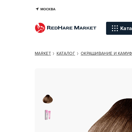
МОСКВА
OLLIN PROFESSIONAL COLOR 8/7
Ката
Инстр
MARKET
КАТАЛОГ
ОКРАШИВАНИЕ И КАМУ
Уход д
Уход д
Терапи
голов
Стайли
Окраш
Средст