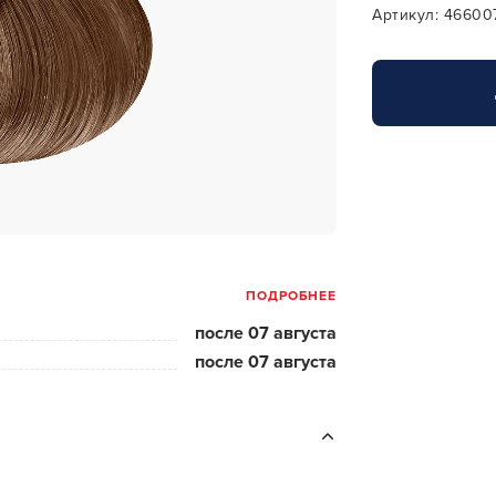
за бородой
Артикул: 46600
ая очистка и detox
н и ботокс для волос
ивка и
прямление
ва для бровей и
лоны и парфюм
ПОДРОБНЕЕ
зовое и расходник
после 07 августа
енца пеньюары
после 07 августа
и и одежда
изация и
фекция
ны сумки и хранение
ментов