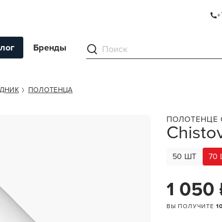
+
лог
Бренды
ументы
ОДНИК
ПОЛОТЕНЦА
ля волос
ПОЛОТЕНЦЕ
Chisto
ля кожи
я волос и кожи
50 ШТ
70
ы
нг
1 050
ивание и камуфляж
ВЫ ПОЛУЧИТЕ
1
ва для бритья и