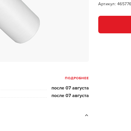
за бородой
Артикул: 46577
ая очистка и detox
н и ботокс для волос
ивка и
прямление
ва для бровей и
лоны и парфюм
ПОДРОБНЕЕ
зовое и расходник
после 07 августа
енца пеньюары
после 07 августа
и и одежда
изация и
фекция
ны сумки и хранение
ментов