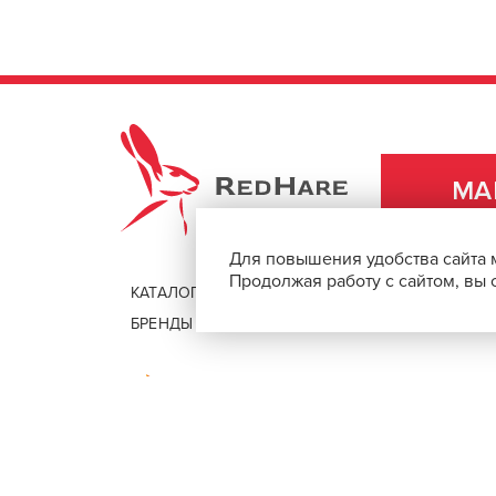
Компания с гордостью разрабатывает и 
аксессуары, призванные поддерживать п
деятельности.
ПОДРОБНЕЕ О БРЕНДЕ
REDHARE
МА
Для повышения удобства сайта 
Продолжая работу с сайтом, вы
КАТАЛОГ
ДОСТАВКА И ОПЛАТА
БРЕНДЫ
ПОМОЩЬ И КОНТАКТЫ
Безопасная оплата покупок через 
© 2026, REDHAREMARKET.RU
Товары для парикмахеров, барберов и стилистов