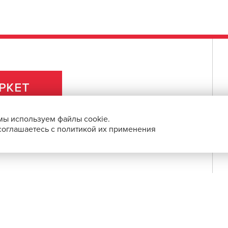
выпускает функциональную одежду и
рофессионалов в их повседневной
РКЕТ
мы используем файлы cookie.
 соглашаетесь с политикой их применения
ПРАВОВАЯ ИНФОРМАЦИЯ
О ПРОЕКТЕ
СБП и с помощью банковских карт.
 по выгодным ценам.