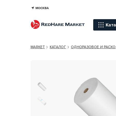
МОСКВА
CHISTOVIE КЛАССИК
Ката
Инстр
MARKET
КАТАЛОГ
ОДНОРАЗОВОЕ И РАСХ
Уход д
Уход д
Терапи
голов
Стайли
Окраш
Средст