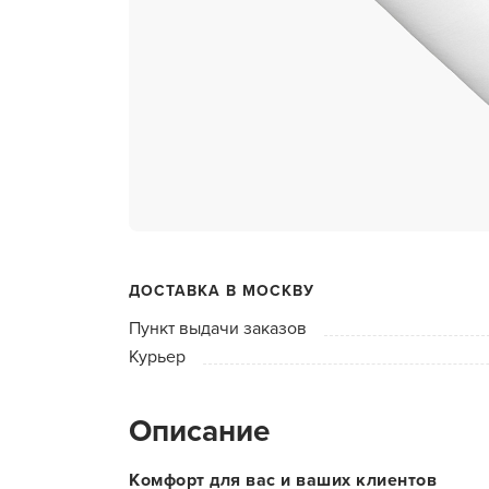
ухода 
Глубок
Керати
Химзав
химвы
Средст
ресниц
Одеко
ДОСТАВКА В МОСКВУ
Однора
Пункт выдачи заказов
Полот
Курьер
фартук
Стерил
Описание
дезин
Чемода
Комфорт для вас и ваших клиентов
инстру