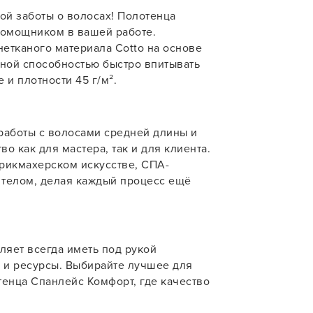
й заботы о волосах! Полотенца
У нас есть приложение
учения
помощником в вашей работе.
для твоего смартфона!
етканого материала Cotto на основе
тной способностью быстро впитывать
В новом приложении RedHare Mark
смотреть товары и оформлять зака
 и плотности 45 г/м².
удобнее и намного быстрее! Устано
сейчас!
работы с волосами средней длины и
о как для мастера, так и для клиента.
рикмахерском искусстве, СПА-
а телом, делая каждый процесс ещё
УСТАНОВЛЮ ПОЗЖЕ
ляет всегда иметь под рукой
 и ресурсы. Выбирайте лучшее для
тенца Спанлейс Комфорт, где качество