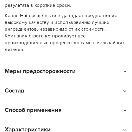
результата в короткие сроки.
Keune Haircosmetics всегда отдает предпочтение
высокому качеству и использованию лучших
ингредиентов, независимо от их стоимости.
Компания строго контролирует все
производственные процессы до самых мельчайших
деталей.
Меры предосторожности
Избегайте попадания средства в глаза. В противном
Состав
случае обильно промойте их водой или обратитесь
за помощью к профильному специалисту.
цветовые пигменты, провитамин B5, соламер- уф
Способ применения
защита
Внимание:Прямой пигмент для волос Color
Характеристики
Chameleon предназначена только для