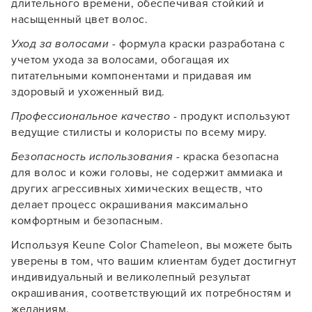
длительного времени, обеспечивая стойкий и
насыщенный цвет волос.
Уход за волосами
- формула краски разработана с
учетом ухода за волосами, обогащая их
питательными компонентами и придавая им
здоровый и ухоженный вид.
Профессиональное качество
- продукт используют
ведущие стилисты и колористы по всему миру.
Безопасность использования
- краска безопасна
для волос и кожи головы, не содержит аммиака и
Заяц–робот
других агрессивных химических веществ, что
делает процесс окрашивания максимально
комфортным и безопасным.
Используя Keune Color Chameleon, вы можете быть
уверены в том, что вашим клиентам будет достигнут
индивидуальный и великолепный результат
В новом приложении RedHare Market для Android
окрашивания, соответствующий их потребностям и
смотреть товары и оформлять заказы — удобнее и
желаниям.
намного быстрее!