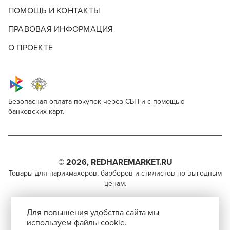
ПОМОЩЬ И КОНТАКТЫ
ПРАВОВАЯ ИНФОРМАЦИЯ
О ПРОЕКТЕ
Безопасная оплата покупок через СБП и с помощью
банковских карт.
PRORASO Post Shave Powder Mint &
Для профессионалов
Rosemary
Этот товар доступен для продажи только
Поделитесь через социальные сети
парикмахерам, барберам, колористам и другим
© 2026, REDHAREMARKET.RU
специалистам бьюти-индустрии.
Товары для парикмахеров, барберов и стилистов по выгодным
ВКОНТАКТЕ
ценам.
Чтобы стать профессионалом, нужно активировать
TELEGRAM
+7 (495) 981-65-84
инвайт-код в Профиле пользователя
Для повышения удобства сайта мы
info@redhare.ru
WHATSAPP
используем файлы cookie.