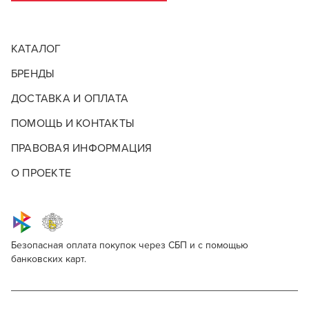
КАТАЛОГ
БРЕНДЫ
ДОСТАВКА И ОПЛАТА
ПОМОЩЬ И КОНТАКТЫ
ПРАВОВАЯ ИНФОРМАЦИЯ
О ПРОЕКТЕ
Безопасная оплата покупок через СБП и с помощью
банковских карт.
Andis Clipper Comb 12499
Для профессионалов
Поделитесь через социальные сети
Этот товар доступен для продажи только