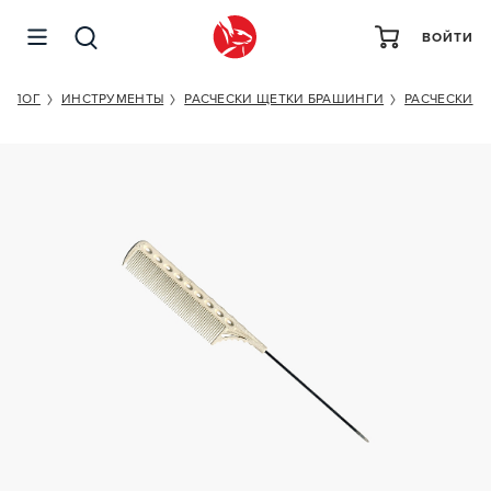
ВОЙТИ
Y.S.PARK YS-108 WHITE
ТАЛОГ
ИНСТРУМЕНТЫ
РАСЧЕСКИ ЩЕТКИ БРАШИНГИ
РАСЧЕСКИ