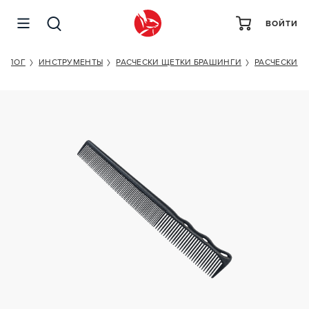
ВОЙТИ
Y.S.PARK YS-252 FLEX CARBON
ТАЛОГ
ИНСТРУМЕНТЫ
РАСЧЕСКИ ЩЕТКИ БРАШИНГИ
РАСЧЕСКИ