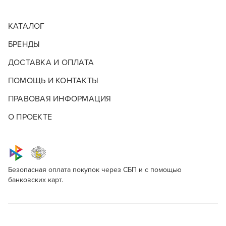
КАТАЛОГ
БРЕНДЫ
ДОСТАВКА И ОПЛАТА
ПОМОЩЬ И КОНТАКТЫ
ПРАВОВАЯ ИНФОРМАЦИЯ
О ПРОЕКТЕ
Безопасная оплата покупок через СБП и с помощью
банковских карт.
Y.S.Park YS-252 Flex Carbon
Для профессионалов
Поделитесь через социальные сети
Этот товар доступен для продажи только
парикмахерам, барберам, колористам и другим