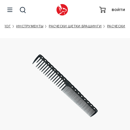
ВОЙТИ
Y.S.PARK YS-332 BLACK
ТАЛОГ
ИНСТРУМЕНТЫ
РАСЧЕСКИ ЩЕТКИ БРАШИНГИ
РАСЧЕСКИ