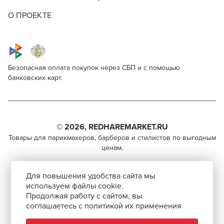
О ПРОЕКТЕ
Безопасная оплата покупок через СБП и с помощью
банковских карт.
Для профессионалов
Y.S.Park YS-332 Black
Поделитесь через социальные сети
Этот товар доступен для продажи только
парикмахерам, барберам, колористам и другим
© 2026, REDHAREMARKET.RU
ВКОНТАКТЕ
специалистам бьюти-индустрии.
Товары для парикмахеров, барберов и стилистов по выгодным
ценам.
TELEGRAM
Чтобы стать профессионалом, нужно активировать
+7 (495) 981-65-84
инвайт-код в Профиле пользователя
WHATSAPP
Для повышения удобства сайта мы
info@redhare.ru
используем файлы cookie.
Продолжая работу с сайтом, вы
г. Москва, ул. Нижняя Красносельская, 35-64,
соглашаетесь с политикой их применения
СКОПИРОВАТЬ ССЫЛКУ
этаж 6, помещение 1, комната 22, кабинет 2
АВТОРИЗОВАТЬСЯ