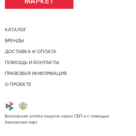
МАРКЕТ
КАТАЛОГ
БРЕНДЫ
ДОСТАВКА И ОПЛАТА
ПОМОЩЬ И КОНТАКТЫ
ПРАВОВАЯ ИНФОРМАЦИЯ
О ПРОЕКТЕ
Красные скидки
Безопасная оплата покупок через СБП и с помощью
банковских карт.
Y.S.Park YS-335 Green
Для профессионалов
Красные скидки – это горячие предложения, которые
нельзя пропустить! В этой категории вас ждут