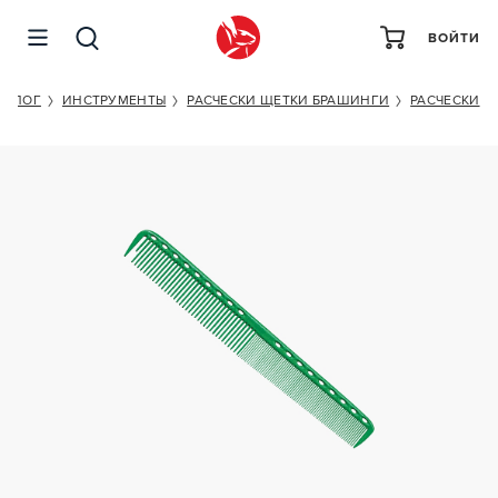
ВОЙТИ
Y.S.PARK YS-335 GREEN
ТАЛОГ
ИНСТРУМЕНТЫ
РАСЧЕСКИ ЩЕТКИ БРАШИНГИ
РАСЧЕСКИ