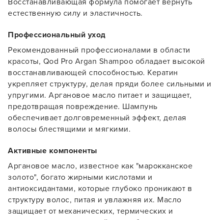
Восстанавливающая формула помогает вернуть
естественную силу и эластичность.
Профессиональный уход
Рекомендованный профессионалами в области
красоты, Qod Pro Argan Shampoo обладает высокой
восстанавливающей способностью. Кератин
укрепляет структуру, делая пряди более сильными и
упругими. Аргановое масло питает и защищает,
предотвращая повреждение. Шампунь
Заяц–робот
обеспечивает долговременный эффект, делая
волосы блестящими и мягкими.
Активные компоненты
Аргановое масло, известное как "марокканское
золото", богато жирными кислотами и
В новом приложении RedHare Market для Android
антиоксидантами, которые глубоко проникают в
смотреть товары и оформлять заказы — удобнее и
структуру волос, питая и увлажняя их. Масло
намного быстрее!
защищает от механических, термических и