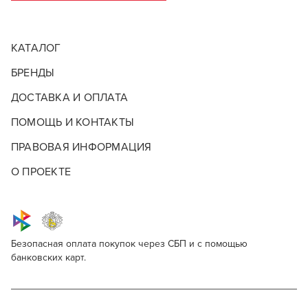
парикмахерских.
ПОДРОБНЕЕ О БРЕНДЕ
КАТАЛОГ
БРЕНДЫ
ДОСТАВКА И ОПЛАТА
ПОМОЩЬ И КОНТАКТЫ
ПРАВОВАЯ ИНФОРМАЦИЯ
О ПРОЕКТЕ
Безопасная оплата покупок через СБП и с помощью
банковских карт.
QOD Professional Argan Shampoo After care
Для профессионалов
treatment
Этот товар доступен для продажи только