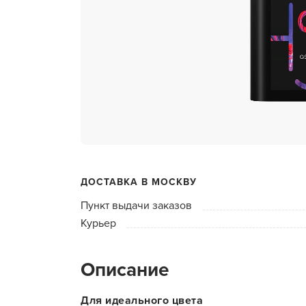
ухода 
Глубок
Керати
Химзав
химвы
Средст
ресниц
Одеко
ДОСТАВКА В МОСКВУ
Однора
Пункт выдачи заказов
Полот
Курьер
фартук
Стерил
Описание
дезин
Чемода
Для идеального цвета
инстру