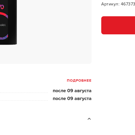
за бородой
Артикул: 46737
ая очистка и detox
н и ботокс для волос
ивка и
прямление
ва для бровей и
лоны и парфюм
ПОДРОБНЕЕ
зовое и расходник
после 09 августа
енца пеньюары
после 09 августа
и и одежда
изация и
фекция
ны сумки и хранение
ментов