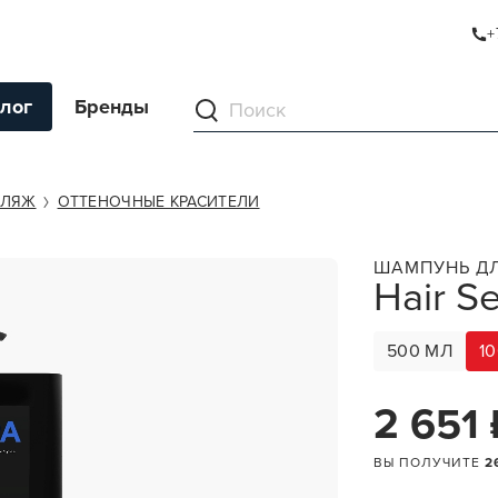
+
лог
Бренды
ументы
ФЛЯЖ
ОТТЕНОЧНЫЕ КРАСИТЕЛИ
ля волос
ШАМПУНЬ Д
Hair S
ля кожи
я волос и кожи
500 МЛ
1
ы
нг
2 651 
ивание и камуфляж
ВЫ ПОЛУЧИТЕ
2
ва для бритья и