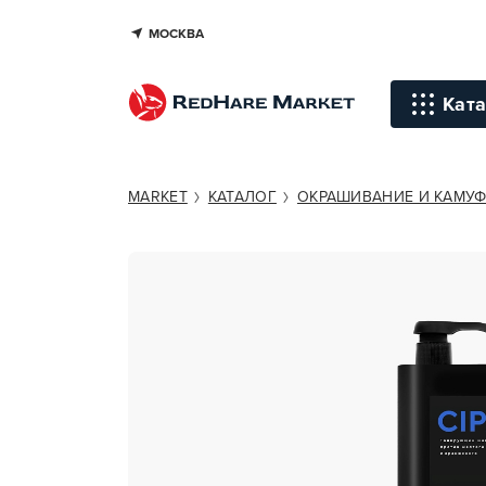
МОСКВА
HAIR SEKTA CIPA SHAMPOO
Ката
Инстр
MARKET
КАТАЛОГ
ОКРАШИВАНИЕ И КАМУ
Уход д
Уход д
Терапи
голов
Стайли
Окраш
Средст