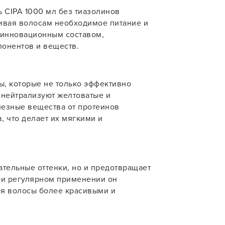
 CIPA 1000 мл без тиазолинов
учения
ивая волосам необходимое питание и
 инновационным составом,
У нас есть приложение
онентов и веществ.
для твоего смартфона!
В новом приложении RedHare Mark
ы, которые не только эффективно
смотреть товары и оформлять зака
 нейтрализуют желтоватые и
удобнее и намного быстрее! Устано
лезные вещества от протеинов
сейчас!
, что делает их мягкими и
ательные оттенки, но и предотвращает
ри регулярном применении он
УСТАНОВЛЮ ПОЗЖЕ
ая волосы более красивыми и