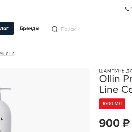
+
INE COLD SHADE
лог
Бренды
ументы
МПУНИ
ля волос
ШАМПУНЬ Д
Ollin P
ля кожи
Line C
я волос и кожи
ы
1000 МЛ
нг
ивание и камуфляж
900 ₽
ва для бритья и