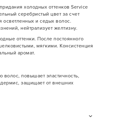
У нас есть приложение
для твоего смартфона!
 придания холодных оттенков Service
учения
ельный серебристый цвет за счет
В новом приложении RedHare Mark
я осветленных и седых волос.
смотреть товары и оформлять зака
знений, нейтрализует желтизну.
удобнее и намного быстрее! Устано
сейчас!
лодные оттенки. После постоянного
шелковистыми, мягкими. Консистенция
альный аромат.
ю волос, повышает эластичность,
пидермис, защищает от внешних
УСТАНОВЛЮ ПОЗЖЕ
и
ю. Избегайте прямого попадания