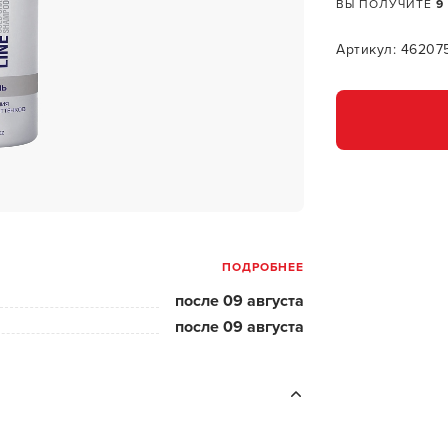
за бородой
ВЫ ПОЛУЧИТЕ
9
ая очистка и detox
Артикул: 46207
н и ботокс для волос
ивка и
прямление
ва для бровей и
лоны и парфюм
ПОДРОБНЕЕ
зовое и расходник
после 09 августа
енца пеньюары
после 09 августа
и и одежда
изация и
фекция
ны сумки и хранение
ментов