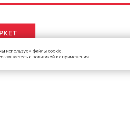
РКЕТ
мы используем файлы cookie.
 соглашаетесь с политикой их применения
ПРАВОВАЯ ИНФОРМАЦИЯ
О ПРОЕКТЕ
СБП и с помощью банковских карт.
 по выгодным ценам.