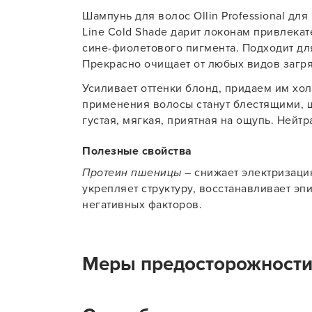
Шампунь для волос Ollin Professional для
Для об
Line Cold Shade дарит локонам привлекат
сине-фиолетового пигмента. Подходит дл
Прекрасно очищает от любых видов загря
Усиливает оттенки блонд, придаем им хо
применения волосы станут блестящими, 
густая, мягкая, приятная на ощупь. Нейтр
Полезные свойства
Протеин пшеницы
– снижает электризаци
укрепляет структуру, восстанавливает э
негативных факторов.
Меры предосторожност
Применяйте продукт только по назначени