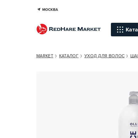
МОСКВА
OLLIN PROFESSIONAL SERVICE L
Ката
Инстр
MARKET
КАТАЛОГ
УХОД ДЛЯ ВОЛОС
ША
Уход д
Уход д
Терапи
голов
Стайли
Окраш
Средст