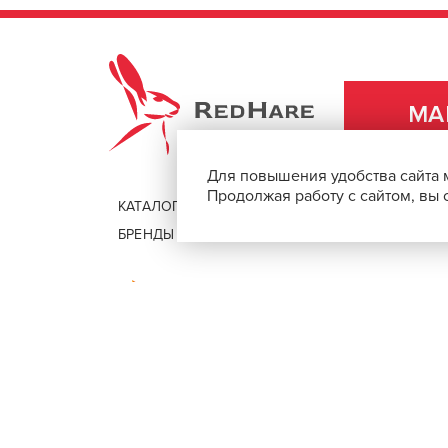
ПОДРОБНЕЕ О БРЕНДЕ
REDHARE
МА
Для повышения удобства сайта 
Продолжая работу с сайтом, вы
КАТАЛОГ
ДОСТАВКА И ОПЛАТА
БРЕНДЫ
ПОМОЩЬ И КОНТАКТЫ
Безопасная оплата покупок через 
© 2026, REDHAREMARKET.RU
Товары для парикмахеров, барберов и стилистов