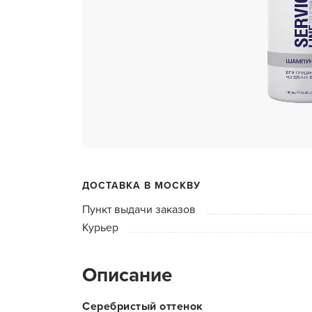
ухода 
Глубок
Керати
Химзав
химвы
Средст
ресниц
Одеко
ДОСТАВКА В МОСКВУ
Однора
Пункт выдачи заказов
Полот
Курьер
фартук
Стерил
Описание
дезин
Чемода
Серебристый оттенок
инстру