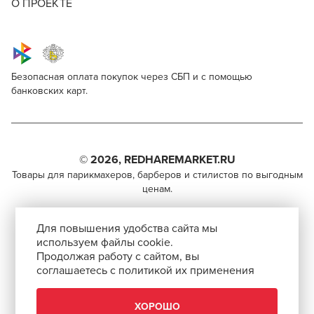
О ПРОЕКТЕ
Безопасная оплата покупок через СБП и с помощью
банковских карт.
Ollin Professional Service Line Daily Shampoo
Для профессионалов
pH 5.5
Этот товар доступен для продажи только
Поделитесь через социальные сети
парикмахерам, барберам, колористам и другим
© 2026, REDHAREMARKET.RU
специалистам бьюти-индустрии.
Товары для парикмахеров, барберов и стилистов по выгодным
ВКОНТАКТЕ
ценам.
Чтобы стать профессионалом, нужно активировать
TELEGRAM
+7 (495) 981-65-84
инвайт-код в Профиле пользователя
Для повышения удобства сайта мы
info@redhare.ru
WHATSAPP
используем файлы cookie.
Продолжая работу с сайтом, вы
г. Москва, ул. Нижняя Красносельская, 35-64,
соглашаетесь с политикой их применения
этаж 6, помещение 1, комната 22, кабинет 2
СКОПИРОВАТЬ ССЫЛКУ
АВТОРИЗОВАТЬСЯ
СМОТРЕТЬ НА КАРТЕ
ХОРОШО