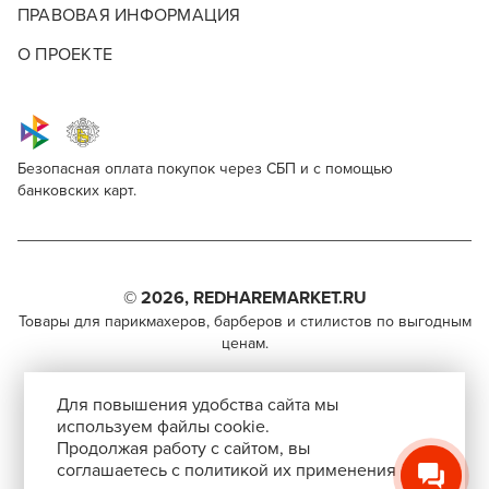
ПРАВОВАЯ ИНФОРМАЦИЯ
О ПРОЕКТЕ
Безопасная оплата покупок через СБП и с помощью
банковских карт.
Keune Care Derma Regulate Shampoo
Для профессионалов
Поделитесь через социальные сети
Этот товар доступен для продажи только
парикмахерам, барберам, колористам и другим
© 2026, REDHAREMARKET.RU
ВКОНТАКТЕ
специалистам бьюти-индустрии.
Товары для парикмахеров, барберов и стилистов по выгодным
ценам.
TELEGRAM
Чтобы стать профессионалом, нужно активировать
+7 (495) 981-65-84
инвайт-код в Профиле пользователя
WHATSAPP
Для повышения удобства сайта мы
info@redhare.ru
используем файлы cookie.
Продолжая работу с сайтом, вы
г. Москва, ул. Нижняя Красносельская, 35-64,
соглашаетесь с политикой их применения
СКОПИРОВАТЬ ССЫЛКУ