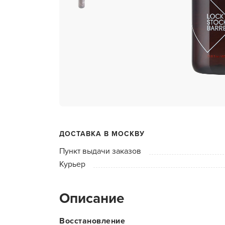
ухода 
Глубок
Керати
Химзав
химвы
Средст
ресниц
Одеко
ДОСТАВКА В МОСКВУ
Однора
Пункт выдачи заказов
Полот
Курьер
фартук
Стерил
Описание
дезин
Чемода
Восстановление
инстру