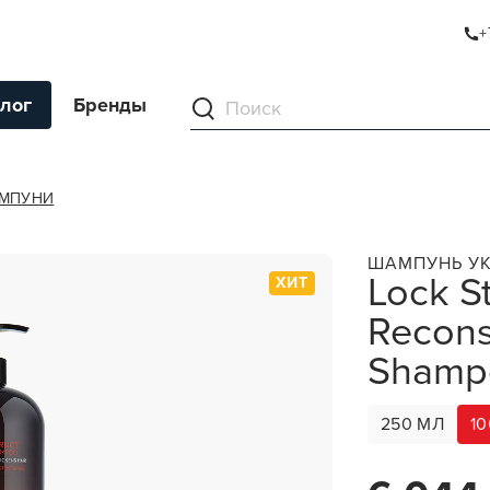
+
TRUCT PROTEIN SHAMPOO
лог
Бренды
ументы
МПУНИ
ля волос
ШАМПУНЬ У
Lock S
ХИТ
ля кожи
Recons
я волос и кожи
ы
Shamp
нг
250 МЛ
1
ивание и камуфляж
ва для бритья и