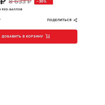
 ₽
8 633 ₽
30
0 RED-БАЛЛОВ
7
ПОДЕЛИТЬСЯ
ДОБАВИТЬ В КОРЗИНУ
В КОР