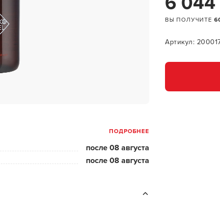
6 044
за бородой
ВЫ ПОЛУЧИТЕ
6
ая очистка и detox
н и ботокс для волос
Артикул: 20001
ивка и
прямление
ва для бровей и
лоны и парфюм
ПОДРОБНЕЕ
зовое и расходник
после 08 августа
енца пеньюары
после 08 августа
и и одежда
изация и
фекция
ны сумки и хранение
ментов