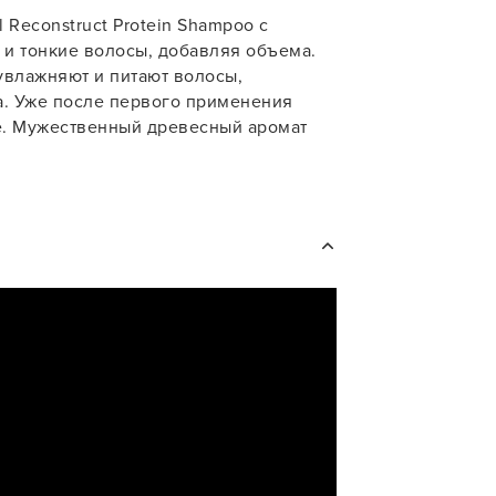
 Reconstruct Protein Shampoo с
учения
и тонкие волосы, добавляя объема.
увлажняют и питают волосы,
а. Уже после первого применения
е. Мужественный древесный аромат
У нас есть приложение
для твоего смартфона!
В новом приложении RedHare Mark
смотреть товары и оформлять зака
удобнее и намного быстрее! Устано
сейчас!
УСТАНОВЛЮ ПОЗЖЕ