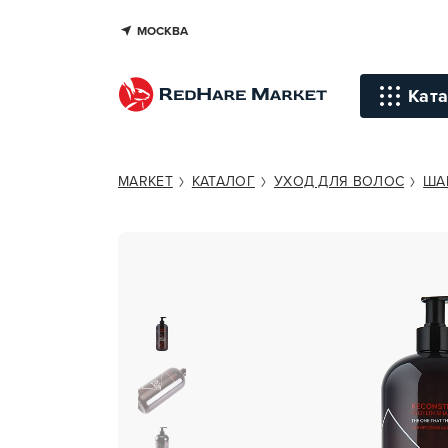
МОСКВА
LOCK STOCK & BARREL RECONS
Ката
Инстр
MARKET
КАТАЛОГ
УХОД ДЛЯ ВОЛОС
ША
Уход д
Уход д
Терапи
голов
Стайли
Окраш
Средст