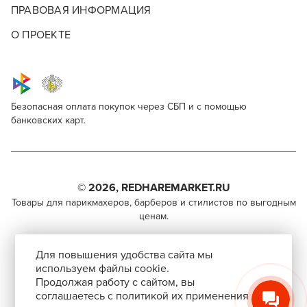
ПРАВОВАЯ ИНФОРМАЦИЯ
О ПРОЕКТЕ
Безопасная оплата покупок через СБП и с помощью
банковских карт.
SachaJuan Scalp Scrub
Для профессионалов
Поделитесь через социальные сети
Этот товар доступен для продажи только
парикмахерам, барберам, колористам и другим
© 2026, REDHAREMARKET.RU
ВКОНТАКТЕ
специалистам бьюти-индустрии.
Товары для парикмахеров, барберов и стилистов по выгодным
ценам.
TELEGRAM
Чтобы стать профессионалом, нужно активировать
+7 (495) 981-65-84
инвайт-код в Профиле пользователя
WHATSAPP
Для повышения удобства сайта мы
info@redhare.ru
используем файлы cookie.
Продолжая работу с сайтом, вы
г. Москва, ул. Нижняя Красносельская, 35-64,
соглашаетесь с политикой их применения
СКОПИРОВАТЬ ССЫЛКУ