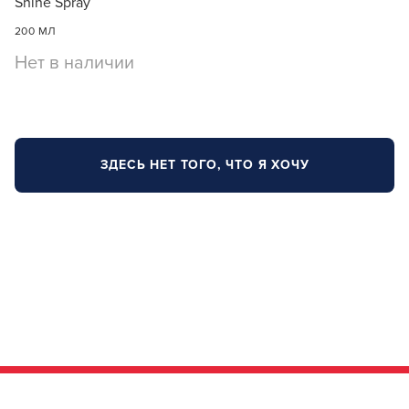
Shine Spray
В новом приложении RedHare Market для Android
200 МЛ
смотреть товары и оформлять заказы — удобнее и
намного быстрее!
Нет в наличии
УСТАНОВИТЬ ИЗ GOOGLE PLAY
ЗДЕСЬ НЕТ ТОГО, ЧТО Я ХОЧУ
ПРОДОЛЖУ ЗДЕСЬ