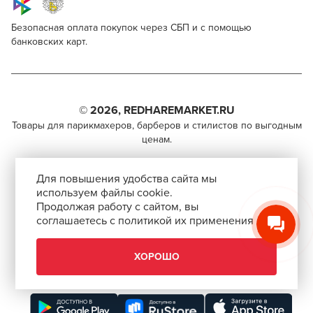
Безопасная оплата покупок через СБП и с помощью
банковских карт.
Nishman Hair Coloring Mech Spray (White)
Для профессионалов
Поделитесь через социальные сети
Этот товар доступен для продажи только
парикмахерам, барберам, колористам и другим
© 2026, REDHAREMARKET.RU
ВКОНТАКТЕ
специалистам бьюти-индустрии.
Товары для парикмахеров, барберов и стилистов по выгодным
ценам.
TELEGRAM
Чтобы стать профессионалом, нужно активировать
+7 (495) 981-65-84
инвайт-код в Профиле пользователя
WHATSAPP
Для повышения удобства сайта мы
info@redhare.ru
используем файлы cookie.
Продолжая работу с сайтом, вы
г. Москва, ул. Нижняя Красносельская, 35-64,
соглашаетесь с политикой их применения
СКОПИРОВАТЬ ССЫЛКУ
этаж 6, помещение 1, комната 22, кабинет 2
АВТОРИЗОВАТЬСЯ
СМОТРЕТЬ НА КАРТЕ
ХОРОШО
ЗАКРЫТЬ
Скачать приложение “Redhare Market”
ЗАКРЫТЬ