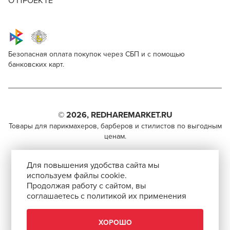
О ПРОЕКТЕ
Безопасная оплата покупок через СБП и с помощью
банковских карт.
Nishman Hair Coloring Mech Spray (Yellow)
Для профессионалов
Поделитесь через социальные сети
Этот товар доступен для продажи только
парикмахерам, барберам, колористам и другим
© 2026, REDHAREMARKET.RU
ВКОНТАКТЕ
специалистам бьюти-индустрии.
Товары для парикмахеров, барберов и стилистов по выгодным
ценам.
TELEGRAM
Чтобы стать профессионалом, нужно активировать
+7 (495) 981-65-84
инвайт-код в Профиле пользователя
WHATSAPP
Для повышения удобства сайта мы
info@redhare.ru
используем файлы cookie.
Продолжая работу с сайтом, вы
г. Москва, ул. Нижняя Красносельская, 35-64,
соглашаетесь с политикой их применения
СКОПИРОВАТЬ ССЫЛКУ
этаж 6, помещение 1, комната 22, кабинет 2
АВТОРИЗОВАТЬСЯ
СМОТРЕТЬ НА КАРТЕ
ХОРОШО