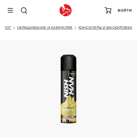
ВОЙТИ
NISHMAN HAIR COLORING MECH SPRAY (YELLOW)
ТАЛОГ
ОКРАШИВАНИЕ И КАМУФЛЯЖ
КОНСИЛЕРЫ И МАСКИРОВКА