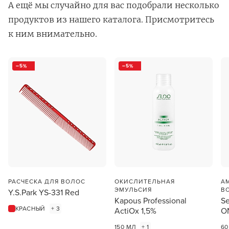
А ещё мы случайно для вас подобрали несколько
продуктов из нашего каталога. Присмотритесь
к ним внимательно.
5
5
В новом приложении RedHare Market для Android
смотреть товары и оформлять заказы — удобнее и
намного быстрее!
УСТАНОВИТЬ ИЗ GOOGLE PLAY
ПРОДОЛЖУ ЗДЕСЬ
РАСЧЕСКА ДЛЯ ВОЛОС
ОКИСЛИТЕЛЬНАЯ
А
ЭМУЛЬСИЯ
В
Y.S.Park YS-331 Red
Kapous Professional
Se
КРАСНЫЙ
+ 3
ActiOx 1,5%
O
150 МЛ
+ 1
60