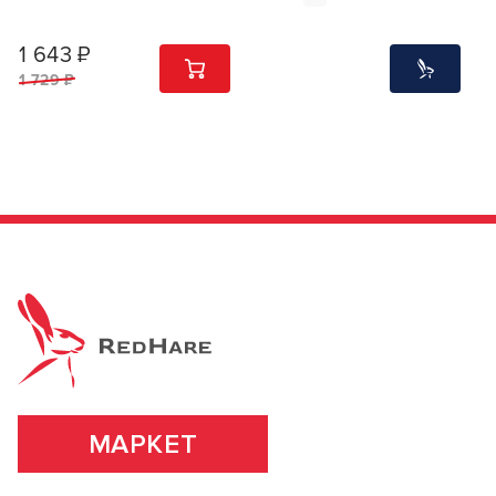
1 643 ₽
1
ШТ
1 729 ₽
МАРКЕТ